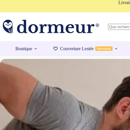
Passer
Livrai
au
contenu
Aucun
résultat
Boutique
Couverture Lestée
Nouveautés