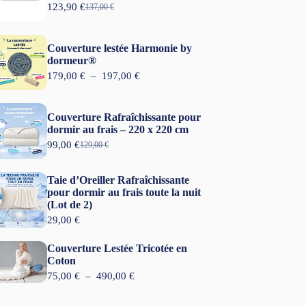
123,90
€
137,00
€
L
L
e
e
p
p
r
r
Couverture lestée Harmonie by
i
i
dormeur®
x
x
P
179,00
€
–
197,00
€
i
a
l
n
c
a
i
t
g
t
u
Couverture Rafraîchissante pour
e
i
e
dormir au frais – 220 x 220 cm
d
a
l
99,00
€
e
129,00
€
L
L
l
e
p
e
e
é
s
r
p
p
t
t
Taie d’Oreiller Rafraîchissante
i
r
r
a
x
pour dormir au frais toute la nuit
i
i
i
:
(Lot de 2)
x
x
t
1
:
i
a
29,00
€
2
1
n
c
:
3
7
i
t
1
,
Couverture Lestée Tricotée en
9
t
u
3
9
Coton
,
i
e
7
0
0
P
75,00
€
–
490,00
€
a
l
,
0
l
l
e
0
€
a
é
s
0
.