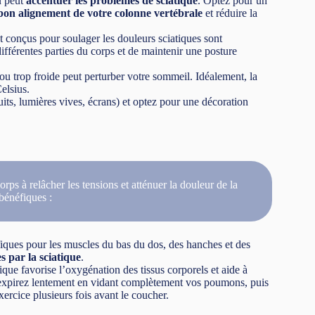
u peut
accentuer les problèmes de sciatique
. Optez pour un
bon alignement de votre colonne vertébrale
et réduire la
 conçus pour soulager les douleurs sciatiques sont
ifférentes parties du corps et de maintenir une posture
 trop froide peut perturber votre sommeil. Idéalement, la
elsius.
uits, lumières vives, écrans) et optez pour une décoration
orps à relâcher les tensions et atténuer la douleur de la
bénéfiques :
fiques pour les muscles du bas du dos, des hanches et des
s par la sciatique
.
que favorise l’oxygénation des tissus corporels et aide à
 expirez lentement en vidant complètement vos poumons, puis
rcice plusieurs fois avant le coucher.