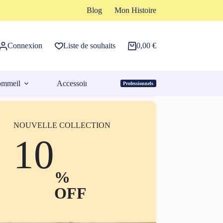
Blog
Mon Histoire
Connexion
Liste de souhaits
0,00
€
Panier
d’achat
ommeil
Accessoires
Professionnels
Espace Pro
NOUVELLE COLLECTION
10
%
OFF