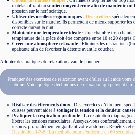
Choisir un matelas adapté
: Un matelas trop ferme ou trop mo
matelas offrant un
soutien moyen-ferme afin de maintenir un 
pression sur le nerf sciatique.
Utiliser des oreillers ergonomiques
:
Des oreillers
spécialement
disponibles sur le marché. Ils permettent de mieux supporter les d
correcte durant la nuit.
Maintenir une température idéale
: Une chambre trop chaude ou
température de la pièce doit être comprise entre 18 et 20 degrés C
Créer une atmosphère relaxante
: Éliminez les distractions (br
apaisante afin de favoriser la détente avant le coucher.
Adopter des pratiques de relaxation avant le coucher
Pratiquer des exercices de relaxation avant d’aller au lit aide votre c
sciatique. Voici quelques techniques de relaxation qui peuvent être 
Réaliser des étirements doux
: Des exercices d’étirement spéci
cuisses peuvent aider à
soulager la tension et la douleur causée
Pratiquer la respiration profonde
: La respiration diaphragmati
libérer les tensions musculaires. Asseyez-vous confortablement,
inspirez profondément en gonflant votre abdomen. Répétez cet exe
Respiration 4-7-8 : La méthode pour s’endormir en 60 secondes