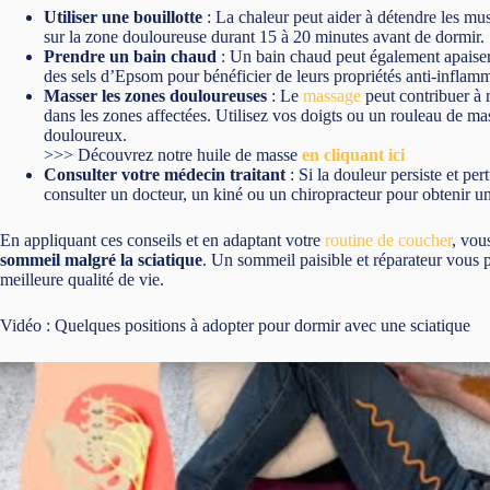
Utiliser une bouillotte
: La chaleur peut aider à détendre les mu
sur la zone douloureuse durant 15 à 20 minutes avant de dormir.
Prendre un bain chaud
: Un bain chaud peut également apaiser l
des sels d’Epsom pour bénéficier de leurs propriétés anti-inflamm
Masser les zones douloureuses
: Le
massage
peut contribuer à r
dans les zones affectées. Utilisez vos doigts ou un rouleau de m
douloureux.
>>> Découvrez notre huile de masse
en cliquant ici
Consulter votre médecin traitant
: Si la douleur persiste et p
consulter un docteur, un kiné ou un chiropracteur pour obtenir un 
En appliquant ces conseils et en adaptant votre
routine de coucher
, vou
sommeil malgré la sciatique
. Un sommeil paisible et réparateur vous p
meilleure qualité de vie.
Vidéo : Quelques positions à adopter pour dormir avec une sciatique