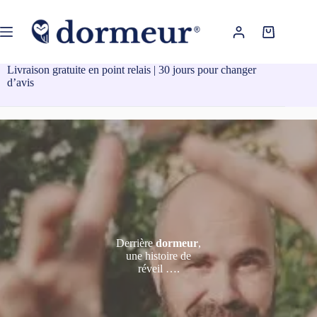
Passer
au
contenu
Panier
d’achat
Livraison gratuite en point relais | 30 jours pour changer
d’avis
Derrière
dormeur
,
une histoire de
réveil ….