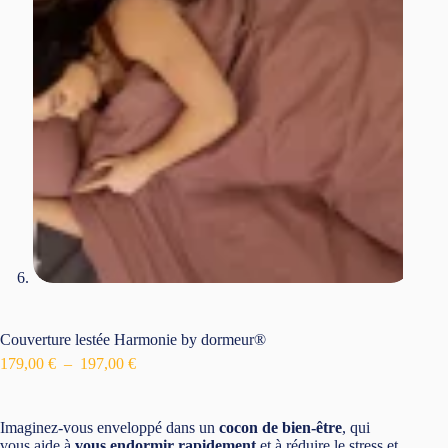
Couverture lestée Harmonie by dormeur®
Plage
179,00
€
–
197,00
€
de
prix :
179,00 €
Imaginez-vous enveloppé dans un
cocon de bien-être
, qui
à
vous aide à
vous endormir rapidement
et à réduire le stress et