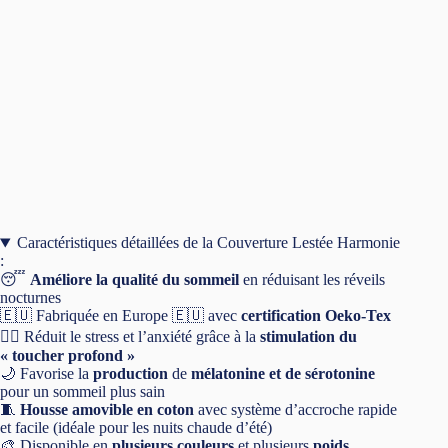
dormeur®
Caractéristiques détaillées de la Couverture Lestée Harmonie
:
😴
Améliore la qualité du sommeil
en réduisant les réveils
nocturnes
🇪🇺 Fabriquée en Europe 🇪🇺 avec
certification Oeko-Tex
🧘‍♀️ Réduit le stress et l’anxiété grâce à la
stimulation du
« toucher profond »
🌙 Favorise la
production
de
mélatonine et de sérotonine
pour un sommeil plus sain
🧵
Housse amovible en coton
avec système d’accroche rapide
et facile (idéale pour les nuits chaude d’été)
🎨 Disponible en
plusieurs couleurs
et plusieurs
poids