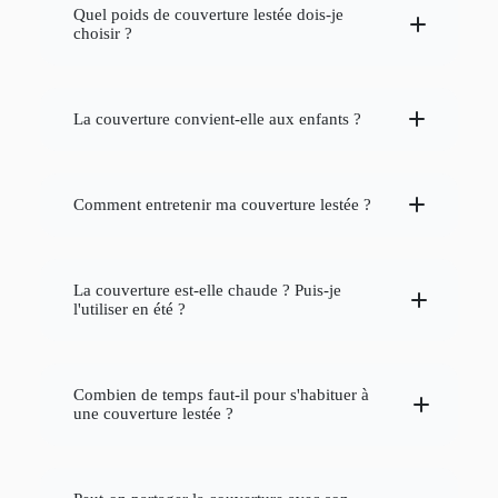
Quel poids de couverture lestée dois-je
choisir ?
thérapie par pression
profonde
La couverture convient-elle aux enfants ?
recommandé de sélectionner une
solution naturelle et efficace pour
couverture pesant environ 7 à 13% de votre
améliorer la qualité du sommeil
poids corporel
adaptées aux enfants
Comment entretenir ma couverture lestée ?
La couverture est-elle chaude ? Puis-je
l'utiliser en été ?
La couverture lestée harmonie
Combien de temps faut-il pour s'habituer à
une couverture lestée ?
varie d'une personne à l'autre