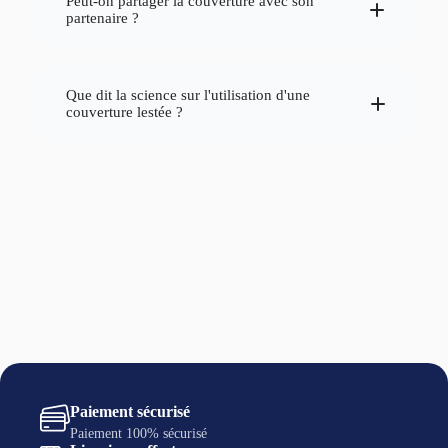
Peut-on partager la couverture avec son
partenaire ?
d'être patient et de donner à votre
corps le temps de s'adapter à la nouvelle
sensation de poids
Que dit la science sur l'utilisation d'une
couverture lestée ?
Une couverture plus
grande et plus lourde peut être nécessaire
pour couvrir deux personnes
Paiement sécurisé
Paiement 100% sécurisé