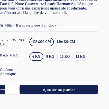
197,00 €
l’anxiété. Notre
Couverture Lestée Harmonie
a été conçue
pour vous offrir une
expérience apaisante et relaxante
,
améliorant ainsi la qualité de votre sommeil.
🚨 Viiite ! Il n'en reste que
5
en stock!
Taille
: 135x200
135x200 CM
150x220 CM
CM
Poids
: 6 KG
6 KG
8 KG
10 KG
12 KG
Couleur
:
Atlantique
quantité
Ajouter au panier
de
Couverture
lestée
Harmonie
by