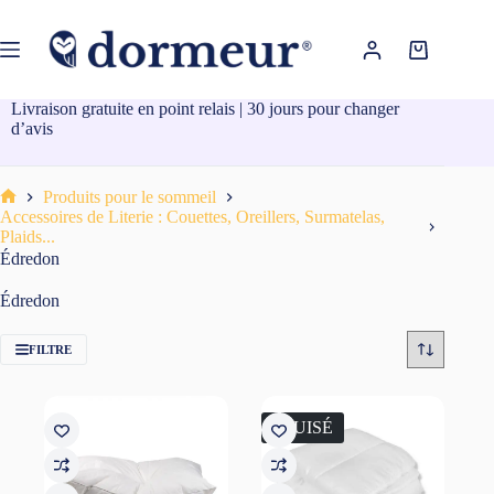
Passer
au
contenu
Panier
d’achat
Livraison gratuite en point relais | 30 jours pour changer
d’avis
Produits pour le sommeil
Accueil
Accessoires de Literie : Couettes, Oreillers, Surmatelas,
Plaids...
Édredon
Édredon
FILTRE
ÉPUISÉ