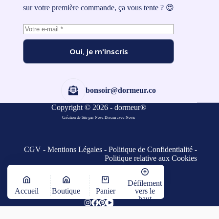
sur votre première commande, ça vous tente ? 😍
Oui, je m'inscris
bonsoir@dormeur.co
Copyright © 2026 - dormeur®
Création de Site par Nova Dream
avec
Novis
CGV
-
Mentions Légales
-
Politique de Confidentialité
-
Politique relative aux Cookies
Défilement
Accueil
Boutique
Panier
vers le
haut