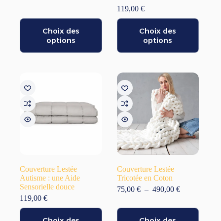
119,00
€
Ce
Ce
Choix des
Choix des
produit
produit
a
options
a
options
plusieurs
plusieurs
variations.
variations.
Les
Les
options
options
peuvent
peuvent
être
être
choisies
choisies
sur
sur
la
la
page
page
du
du
produit
produit
Couverture Lestée
Couverture Lestée
Autisme : une Aide
Tricotée en Coton
Sensorielle douce
Plage
75,00
€
–
490,00
€
de
119,00
€
prix :
Ce
Ce
75,00 €
Choix des
Choix des
produit
produit