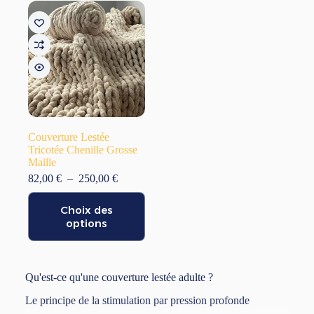
options
options
peuvent
peuvent
être
être
choisies
choisies
sur
sur
la
la
page
page
du
du
produit
produit
Couverture Lestée
Tricotée Chenille Grosse
Maille
Plage
82,00
€
–
250,00
€
de
Ce
prix :
Choix des
produit
82,00 €
a
options
à
plusieurs
250,00 €
variations.
Les
options
Qu'est-ce qu'une couverture lestée adulte ?
peuvent
être
Le principe de la stimulation par pression profonde
choisies