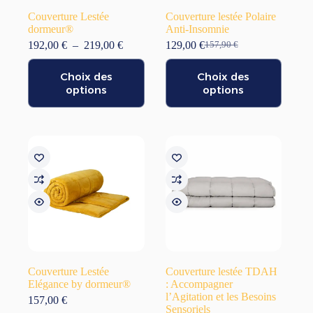
Couverture Lestée
Couverture lestée Polaire
dormeur®
Anti-Insomnie
Plage
192,00
€
–
219,00
€
129,00
€
157,90
€
Le
Le
de
prix
prix
Ce
Ce
prix :
initial
actuel
Choix des
Choix des
produit
produit
192,00 €
était :
est :
a
options
a
options
à
157,90 €.
129,00 €.
plusieurs
plusieurs
219,00 €
variations.
variations.
Les
Les
options
options
peuvent
peuvent
être
être
choisies
choisies
sur
sur
la
la
page
page
du
du
produit
produit
Couverture Lestée
Couverture lestée TDAH
Elégance by dormeur®
: Accompagner
l’Agitation et les Besoins
157,00
€
Sensoriels