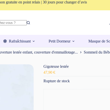
son gratuite en point relais | 30 jours pour changer d’avis
Rafraîchissant
Petit Dormeur
Masque de S
verture lestée enfant, couverture d'emmaillotage...
Sommeil du Béb
Gigoteuse lestée
47,90
€
Rupture de stock