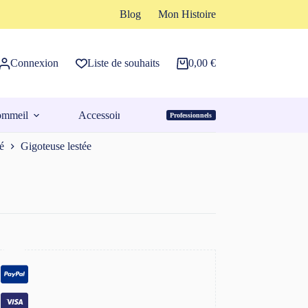
Blog
Mon Histoire
Connexion
Liste de souhaits
0,00
€
Panier
d’achat
ommeil
Accessoires
Professionnels
Espace Pro
é
Gigoteuse lestée