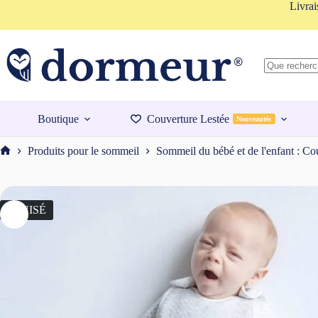
Passer
Livrai
au
contenu
Aucun
résultat
Boutique
Couverture Lestée
Nouveautés
Produits pour le sommeil
Sommeil du bébé et de l'enfant : Cou
Accueil
ÉPUISÉ