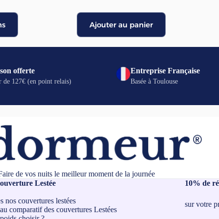
e
rix :
92,00 €
ns
Ajouter au panier
19,00 €
son offerte
Entreprise Française
r de 127€ (en point relais)
Basée à Toulouse
Faire de vos nuits le meilleur moment de la journée
ouverture Lestée
10% de ré
s nos couvertures lestées
sur votre 
au comparatif des couvertures Lestées
poids choisir ?