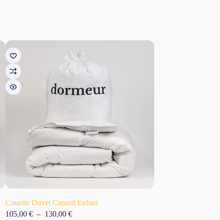
Couette Duvet Canard Enfant
Masque de Sommeil 
et Lavande
Plage
105,00
€
–
130,00
€