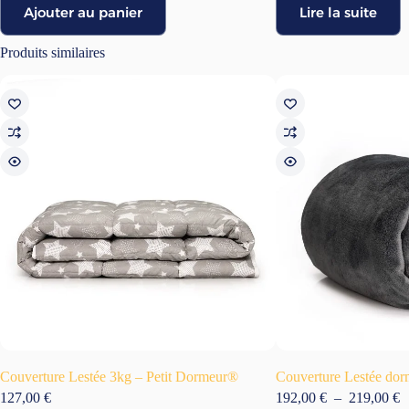
Ajouter au panier
Lire la suite
Produits similaires
Couverture Lestée 3kg – Petit Dormeur®
Couverture Lestée do
P
127,00
€
192,00
€
–
219,00
€