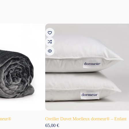
rmeur®
Oreiller Duvet Moelleux dormeur® – Enfant
lage
65,00
€