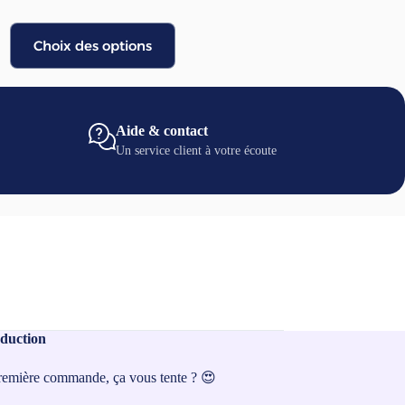
de
32,90
€
prix :
Ce
105,00 €
Choix des options
Ajouter au pan
produit
à
a
130,00 €
plusieurs
variations.
Les
options
Aide & contact
peuvent
Un service client à votre écoute
être
choisies
sur
la
page
du
produit
duction
première commande, ça vous tente ? 😍