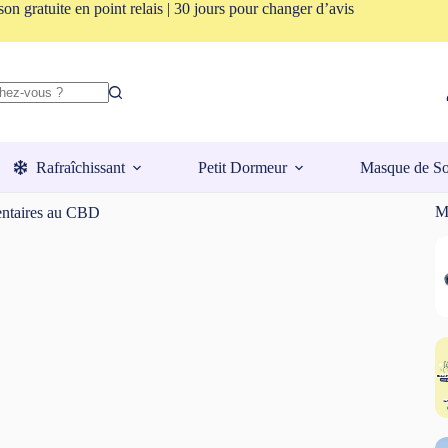
son gratuite en point relais | 30 jours pour changer d’avis
Rafraîchissant
Petit Dormeur
Masque de S
Me
entaires au CBD