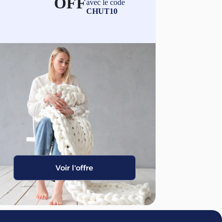
OFF
avec le code
5
0
CHUT10
,
0
€
0
.
€
à
4
9
0
,
0
0
€
Voir l'offre