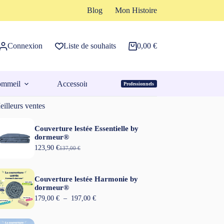
Blog
Mon Histoire
Connexion
Liste de souhaits
0,00
€
Panier
d’achat
ommeil
Accessoires
Professionnels
Espace Pro
illeurs ventes
Couverture lestée Essentielle by
dormeur®
123,90
€
137,00
€
L
L
e
e
p
p
r
r
Couverture lestée Harmonie by
i
i
dormeur®
x
x
P
179,00
€
–
197,00
€
i
a
l
n
c
a
i
t
g
t
u