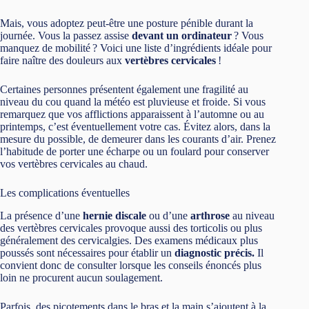
Mais, vous adoptez peut-être une posture pénible durant la
journée. Vous la passez assise
devant un ordinateur
? Vous
manquez de mobilité ? Voici une liste d’ingrédients idéale pour
faire naître des douleurs aux
vertèbres cervicales
!
Certaines personnes présentent également une fragilité au
niveau du cou quand la météo est pluvieuse et froide. Si vous
remarquez que vos afflictions apparaissent à l’automne ou au
printemps, c’est éventuellement votre cas. Évitez alors, dans la
mesure du possible, de demeurer dans les courants d’air. Prenez
l’habitude de porter une écharpe ou un foulard pour conserver
vos vertèbres cervicales au chaud.
Les complications éventuelles
La présence d’une
hernie discale
ou d’une
arthrose
au niveau
des vertèbres cervicales provoque aussi des torticolis ou plus
généralement des cervicalgies. Des examens médicaux plus
poussés sont nécessaires pour établir un
diagnostic précis.
Il
convient donc de consulter lorsque les conseils énoncés plus
loin ne procurent aucun soulagement.
Parfois, des picotements dans le bras et la main s’ajoutent à la