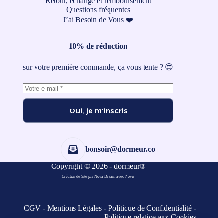
Retour, échange et remboursement
Questions fréquentes
J’ai Besoin de Vous ❤️
10% de réduction
sur votre première commande, ça vous tente ? 😍
Oui, je m'inscris
bonsoir@dormeur.co
Copyright © 2026 - dormeur®
Création de Site par Nova Dream
avec
Novis
CGV
-
Mentions Légales
-
Politique de Confidentialité
-
Politique relative aux Cookies