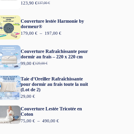
123,90
€
137,00
€
L
L
e
e
p
p
r
r
Couverture lestée Harmonie by
i
i
dormeur®
x
x
P
179,00
€
–
197,00
€
i
a
l
n
c
a
i
t
g
t
u
Couverture Rafraîchissante pour
e
i
e
dormir au frais – 220 x 220 cm
d
a
l
99,00
€
e
129,00
€
L
L
l
e
p
e
e
é
s
r
p
p
t
t
Taie d’Oreiller Rafraîchissante
i
r
r
a
x
pour dormir au frais toute la nuit
i
i
i
:
(Lot de 2)
x
x
t
1
:
i
a
29,00
€
2
1
n
c
:
3
7
i
t
1
,
Couverture Lestée Tricotée en
9
t
u
3
9
Coton
,
i
e
7
0
0
P
75,00
€
–
490,00
€
a
l
,
0
l
l
e
0
€
a
é
s
0
.