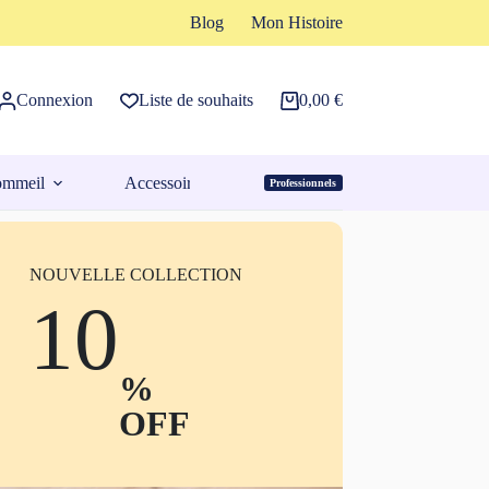
Blog
Mon Histoire
Connexion
Liste de souhaits
0,00
€
Panier
d’achat
ommeil
Accessoires
Professionnels
Espace Pro
NOUVELLE COLLECTION
10
%
OFF