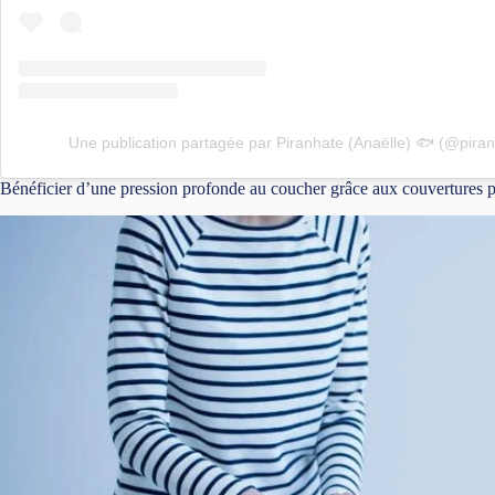
Une publication partagée par Piranhate (Anaëlle) 🐟 (@piran
Bénéficier d’une pression profonde au coucher grâce aux couvertures p