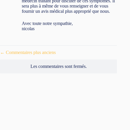
médecin traitant pour discuter de ces symptômes. Il
sera plus à même de vous renseigner et de vous
fournir un avis médical plus approprié que nous.
Avec toute notre sympathie,
nicolas
Navigation
← Commentaires plus anciens
des
commentaires
Les commentaires sont fermés.