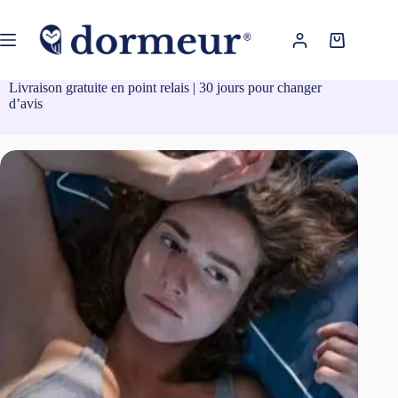
Passer
au
contenu
Panier
d’achat
Livraison gratuite en point relais | 30 jours pour changer
d’avis