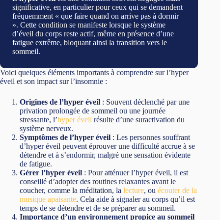
significative, en particulier pour ceux qui se demandent
fréquemment « que faire quand on arrive pas à dormir
». Cette condition se manifeste lorsque le système
d’éveil du corps reste actif, même en présence d’une
fatigue extrême, bloquant ainsi la transition vers le
sommeil.
Voici quelques éléments importants à comprendre sur l’hyper
éveil et son impact sur l’insomnie :
Origines de l’hyper éveil
: Souvent déclenché par une
privation prolongée de sommeil ou une journée
stressante, l’
hyper éveil
résulte d’une suractivation du
système nerveux.
Symptômes de l’hyper éveil
: Les personnes souffrant
d’hyper éveil peuvent éprouver une difficulté accrue à se
détendre et à s’endormir, malgré une sensation évidente
de fatigue.
Gérer l’hyper éveil
: Pour atténuer l’hyper éveil, il est
conseillé d’adopter des routines relaxantes avant le
coucher, comme la méditation, la
lecture
, ou
écouter de la
musique apaisante
. Cela aide à signaler au corps qu’il est
temps de se détendre et de se préparer au sommeil.
Importance d’un environnement propice au sommeil