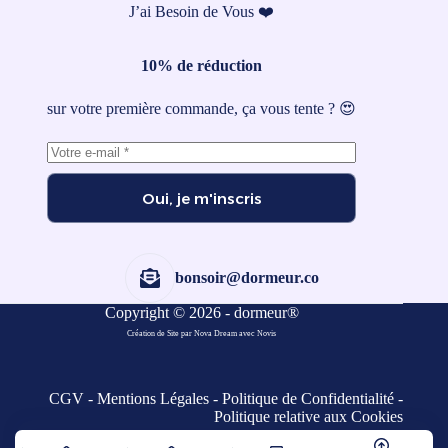
J’ai Besoin de Vous ❤️
10% de réduction
sur votre première commande, ça vous tente ? 😍
Oui, je m'inscris
bonsoir@dormeur.co
Copyright © 2026 - dormeur®
Création de Site par Nova Dream
avec
Novis
CGV
-
Mentions Légales
-
Politique de Confidentialité
-
Politique relative aux Cookies