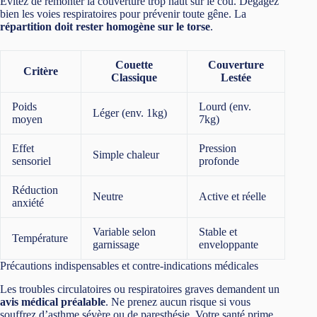
Évitez de remonter la couverture trop haut sur le cou. Dégagez
bien les voies respiratoires pour prévenir toute gêne. La
répartition doit rester homogène sur le torse
.
Couette
Couverture
Critère
Classique
Lestée
Poids
Lourd (env.
Léger (env. 1kg)
moyen
7kg)
Effet
Pression
Simple chaleur
sensoriel
profonde
Réduction
Neutre
Active et réelle
anxiété
Variable selon
Stable et
Température
garnissage
enveloppante
Précautions indispensables et contre-indications médicales
Les troubles circulatoires ou respiratoires graves demandent un
avis médical préalable
. Ne prenez aucun risque si vous
souffrez d’asthme sévère ou de paresthésie. Votre santé prime.