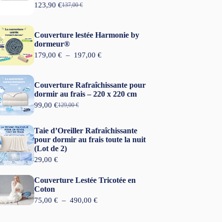
123,90
€
137,00
€
L
L
e
e
p
p
r
r
Couverture lestée Harmonie by
i
i
dormeur®
x
x
P
179,00
€
–
197,00
€
i
a
l
n
c
a
i
t
g
t
u
Couverture Rafraîchissante pour
e
i
e
dormir au frais – 220 x 220 cm
d
a
l
99,00
€
e
129,00
€
L
L
l
e
p
e
e
é
s
r
p
p
t
t
Taie d’Oreiller Rafraîchissante
i
r
r
a
x
pour dormir au frais toute la nuit
i
i
i
:
(Lot de 2)
x
x
t
1
:
i
a
29,00
€
2
1
n
c
:
3
7
i
t
1
,
Couverture Lestée Tricotée en
9
t
u
3
9
Coton
,
i
e
7
0
0
P
75,00
€
–
490,00
€
a
l
,
0
l
l
e
0
€
a
é
s
0
.