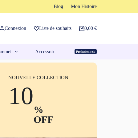
Blog
Mon Histoire
Connexion
Liste de souhaits
0,00
€
Panier
d’achat
ommeil
Accessoires
Professionnels
Espace Pro
NOUVELLE COLLECTION
10
%
OFF