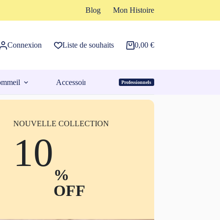
Blog
Mon Histoire
Connexion
Liste de souhaits
0,00
€
Panier
d’achat
ommeil
Accessoires
Professionnels
Espace Pro
NOUVELLE COLLECTION
10
%
OFF