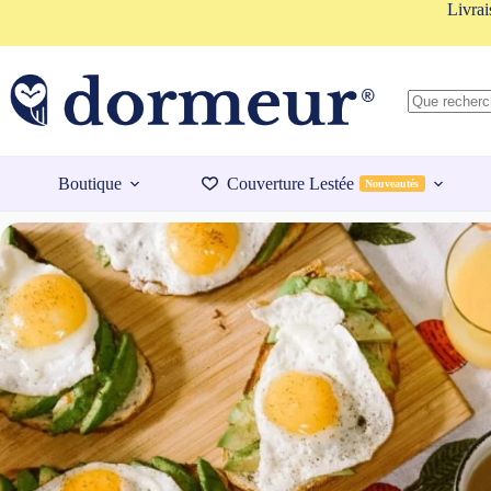
Passer
Livrai
au
contenu
Aucun
résultat
Boutique
Couverture Lestée
Nouveautés