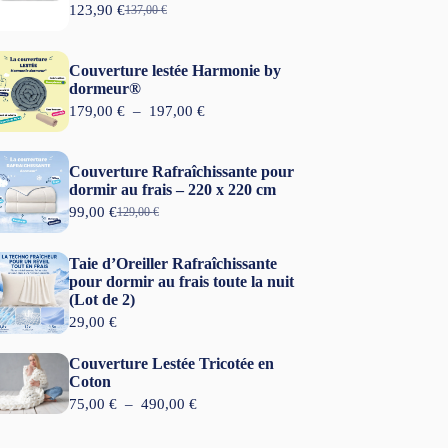
123,90
€
137,00
€
L
L
e
e
p
p
r
r
Couverture lestée Harmonie by
i
i
dormeur®
x
x
P
179,00
€
–
197,00
€
i
a
l
n
c
a
i
t
g
t
u
Couverture Rafraîchissante pour
e
i
e
dormir au frais – 220 x 220 cm
d
a
l
99,00
€
e
129,00
€
L
L
l
e
p
e
e
é
s
r
p
p
t
t
Taie d’Oreiller Rafraîchissante
i
r
r
a
x
pour dormir au frais toute la nuit
i
i
i
:
(Lot de 2)
x
x
t
1
:
i
a
29,00
€
2
1
n
c
:
3
7
i
t
1
,
Couverture Lestée Tricotée en
9
t
u
3
9
Coton
,
i
e
7
0
0
P
75,00
€
–
490,00
€
a
l
,
0
l
l
e
0
€
a
é
s
0
.