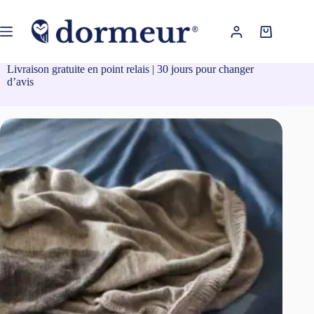
Passer
au
contenu
Panier
d’achat
Livraison gratuite en point relais | 30 jours pour changer
d’avis