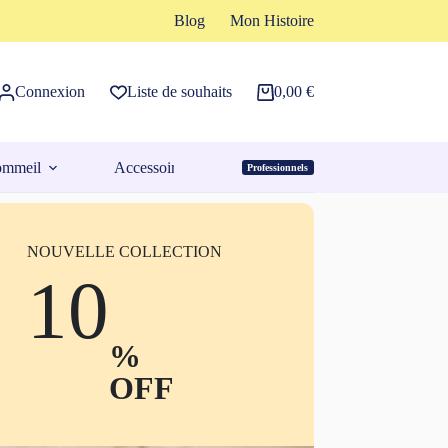
Blog
Mon Histoire
Connexion
Liste de souhaits
0,00
€
Panier
d’achat
ommeil
Accessoires
Professionnels
Espace Pro
NOUVELLE COLLECTION
10
%
OFF