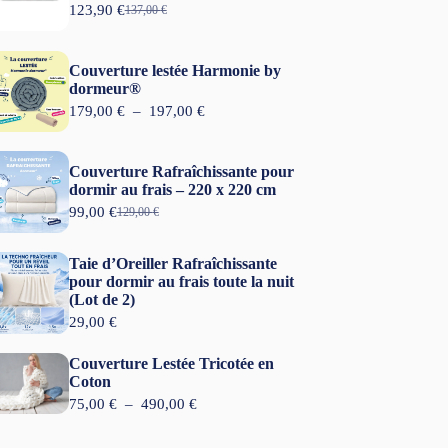
123,90
€
137,00
€
L
L
e
e
p
p
r
r
Couverture lestée Harmonie by
i
i
dormeur®
x
x
P
179,00
€
–
197,00
€
i
a
l
n
c
a
i
t
g
t
u
Couverture Rafraîchissante pour
e
i
e
dormir au frais – 220 x 220 cm
d
a
l
99,00
€
e
129,00
€
L
L
l
e
p
e
e
é
s
r
p
p
t
t
Taie d’Oreiller Rafraîchissante
i
r
r
a
x
pour dormir au frais toute la nuit
i
i
i
:
(Lot de 2)
x
x
t
1
:
i
a
29,00
€
2
1
n
c
:
3
7
i
t
1
,
Couverture Lestée Tricotée en
9
t
u
3
9
Coton
,
i
e
7
0
0
P
75,00
€
–
490,00
€
a
l
,
0
l
l
e
0
€
a
é
s
0
.