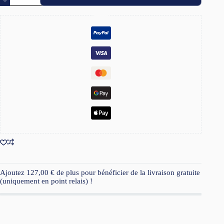
Plaid
Mohair
et
Alpaga
Ajoutez
127,00
€
de plus pour bénéficier de la livraison gratuite
(uniquement en point relais) !