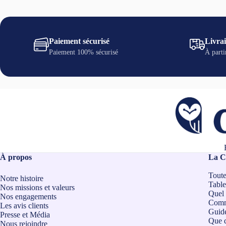
options
options
peuvent
peuvent
être
être
choisies
choisies
sur
sur
Paiement sécurisé
Livrai
la
la
Paiement 100% sécurisé
À parti
page
page
du
du
produit
produit
À propos
La C
Toute
Notre histoire
Table
Nos missions et valeurs
Quel 
Nos engagements
Comm
Les avis clients
Guide
Presse et Média
Que d
Nous rejoindre