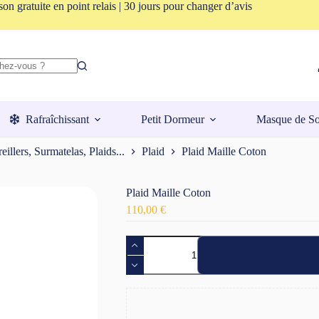
son gratuite en point relais | 30 jours pour changer d’avis
Rafraîchissant
Petit Dormeur
Masque de S
eillers, Surmatelas, Plaids...
Plaid
Plaid Maille Coton
Plaid Maille Coton
110,00
€
quantité
de
Plaid
Maille
Coton