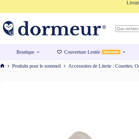
Passer
Livrai
au
contenu
Aucun
résultat
Boutique
Couverture Lestée
Nouveautés
Produits pour le sommeil
Accessoires de Literie : Couettes, Or
Accueil