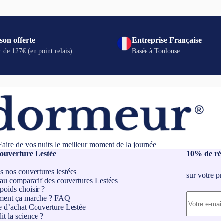
options
peuvent
être
choisies
sur
son offerte
Entreprise Française
la
r de 127€ (en point relais)
Basée à Toulouse
page
du
produit
Faire de vos nuits le meilleur moment de la journée
ouverture Lestée
10% de ré
s nos couvertures lestées
sur votre 
au comparatif des couvertures Lestées
poids choisir ?
ent ça marche ?
FAQ
 d’achat Couverture Lestée
it la science ?