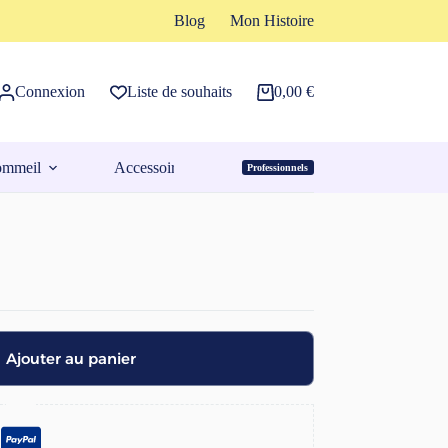
Blog
Mon Histoire
Connexion
Liste de souhaits
0,00
€
Panier
d’achat
ommeil
Accessoires
Professionnels
Espace Pro
Ajouter au panier