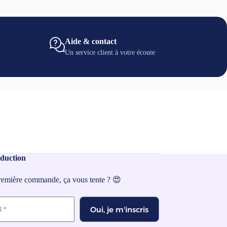
options
peuvent
être
choisies
sur
Aide & contact
la
Un service client à votre écoute
page
du
produit
duction
première commande, ça vous tente ? 😍
Oui, je m'inscris