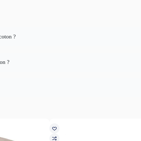
coton ?
ton ?
riée de plaids