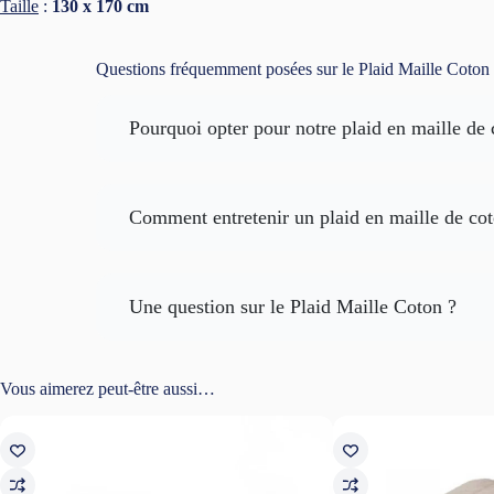
Taille
:
130 x 170 cm
Questions fréquemment posées sur le Plaid Maille Coton
Pourquoi opter pour notre plaid en maille de 
Comment entretenir un plaid en maille de co
De qualité supérieure :
Confortable et doux :
Une question sur le Plaid Maille Coton ?
Lavage en machine :
Polyvalent :
sélection assez va
Séchage :
Vous aimerez peut-être aussi…
Évitez l'eau de javel :