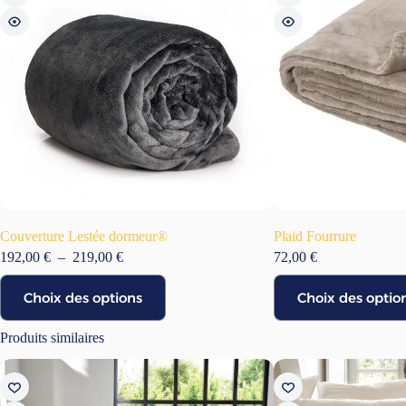
Stockage :
Couverture Lestée dormeur®
Plaid Fourrure
Plage
192,00
€
–
219,00
€
72,00
€
de
Ce
Ce
prix :
Choix des options
Choix des optio
produit
produit
192,00 €
a
a
à
plusieurs
plusieurs
Produits similaires
219,00 €
variations.
variations.
Les
Les
options
options
peuvent
peuvent