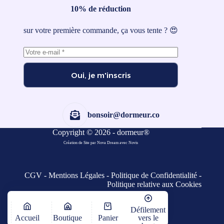
10% de réduction
sur votre première commande, ça vous tente ? 😍
Oui, je m'inscris
bonsoir@dormeur.co
Copyright © 2026 - dormeur®
Création de Site par Nova Dream
avec
Novis
CGV
-
Mentions Légales
-
Politique de Confidentialité
-
Politique relative aux Cookies
Défilement
Accueil
Boutique
Panier
vers le