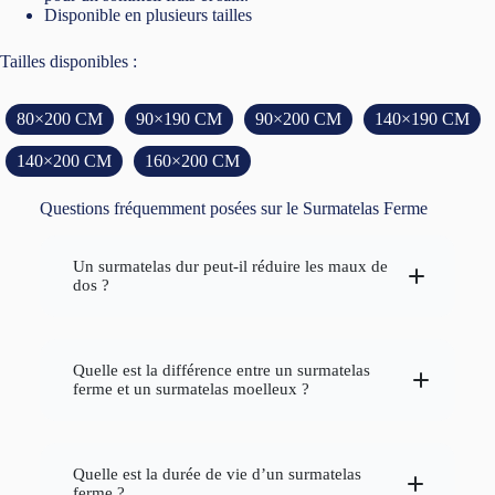
Disponible en plusieurs tailles
Tailles disponibles :
80×200 CM
90×190 CM
90×200 CM
140×190 CM
140×200 CM
160×200 CM
Questions fréquemment posées sur le Surmatelas Ferme
Un surmatelas dur peut-il réduire les maux de
dos ?
soutien ferme
maux de dos
Quelle est la différence entre un surmatelas
matelas actuel
ferme et un surmatelas moelleux ?
confort tonique
couchage
surmatela ferme
confort ferme
soutien
Quelle est la durée de vie d’un surmatelas
surmatelas moelleux
ferme ?