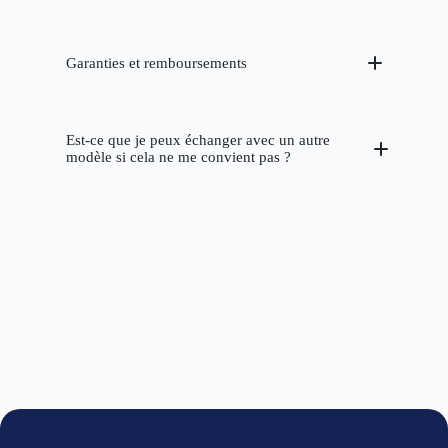
mousse à haute
densité
bambou
coton bio
Garanties et remboursements
rendre le matelas
froides
Lavez le en machine :
Est-ce que je peux échanger avec un autre
modèle si cela ne me convient pas ?
bonsoir@dormeur.co
Garanties