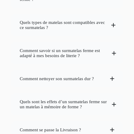
couchage
fermeté
haute qualité
matelas
durée de vie
Quels types de matelas sont compatibles avec
vie de votre
ce surmatelas ?
matelas
matelas moelleux
mousse
latex
matelas
mousse à mémoire
Comment savoir si un surmatelas ferme est
de forme
latex naturel
fibre de coco
adapté à mes besoins de literie ?
matelas trop
ferme
qualité de
votre couchage
matelas trop mou
soutien ferme
Comment nettoyer son surmatelas dur ?
fibre de coco
coton
Conseil :
Quels sont les effets d’un surmatelas ferme sur
froide
Séchez le naturellement :
un matelas à mémoire de forme ?
forme et le confort
matelas
surmatelas ferme
confort de votre matelas
Traitez les taches :
Comment se passe la Livraison ?
soutien supérieur