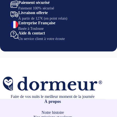
Paiement sécurisé
Paiement 100% sécurisé
Veuillez noter que les frais de retour sont à la
Livraison offerte
charge du client.
À partir de 127€ (en point relais)
Entreprise Française
Basée à Toulouse
Aide & contact
Un service client à votre écoute
Faire de vos nuits le meilleur moment de la journée
À propos
Notre histoire