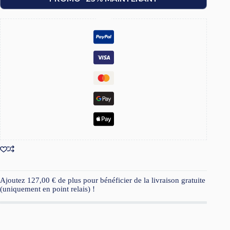
était :
est :
179,90 €.
134,92 €.
Ajoutez
127,00
€
de plus pour bénéficier de la livraison gratuite
(uniquement en point relais) !