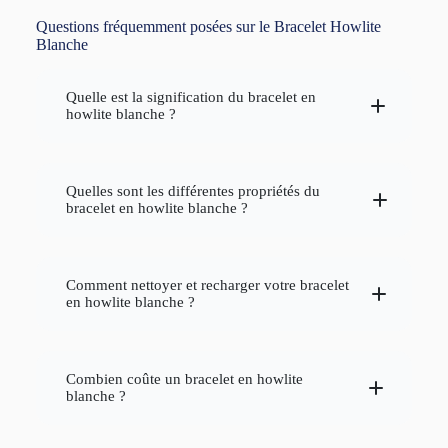
Questions fréquemment posées sur le Bracelet Howlite
Blanche
Quelle est la signification du bracelet en
howlite blanche ?
howlite blanche
Quelles sont les différentes propriétés du
bracelet en howlite blanche ?
paix intérieure
sérénité
calme
émotionnel
apaisante
Comment nettoyer et recharger votre bracelet
en howlite blanche ?
Nettoyage :
eau
Apaise, calme
la colère
Combien coûte un bracelet en howlite
claire
Favorise la
paix intérieure
et la
sérénité
blanche ?
Aide à équilibrer les
émotions
Améliore la
mémoire
et la
concentration
Howlite blanche