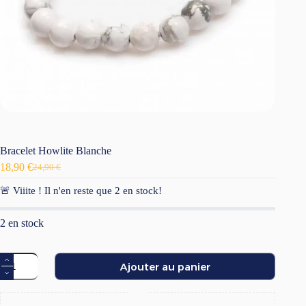
Bracelet Howlite Blanche
18,90
€
24,90
€
Le
Le
prix
prix
🚨 Viiite ! Il n'en reste que
2
en stock!
initial
actuel
était :
est :
24,90 €.
18,90 €.
2 en stock
quantité
Ajouter au panier
de
Bracelet
Howlite
Blanche