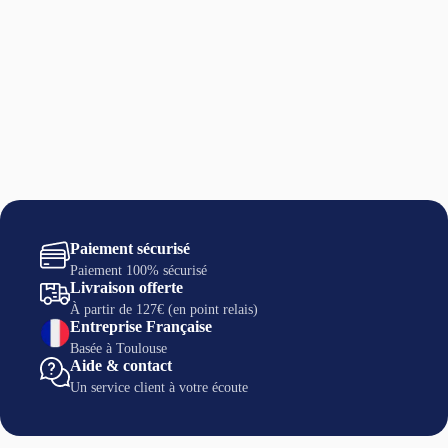
Recharge :
cristal de quartz
10 et 50 euros
lumière naturelle
Méditation :
recharger la pierre
Paiement sécurisé
Paiement 100% sécurisé
Livraison offerte
À partir de 127€ (en point relais)
Entreprise Française
Basée à Toulouse
Aide & contact
Un service client à votre écoute