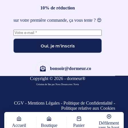
10% de réduction
sur votre première commande, ça vous tente ? 😍
Oui, je m'inscris
bonsoir@dormeur.co
Copyright © 2026 - dormeur®
Création de Site par Nova Dream
avec
Novis
CGV
-
Mentions Légales
-
Politique de Confidentialité
-
Politique relative aux Cookies
Défilement
Accueil
Boutique
Panier
vers le haut