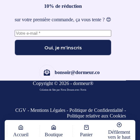
10% de réduction
sur votre première commande, ça vous tente ? 😍
Oui, je m'inscris
bonsoir@dormeur.co
Copyright © 2026 - dormeur®
Création de Site par Nova Dream
avec
Novis
CGV
-
Mentions Légales
-
Politique de Confidentialité
-
Politique relative aux Cookies
Défilement
Accueil
Boutique
Panier
vers le haut