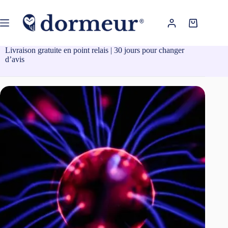
Passer
au
contenu
Panier
d’achat
Livraison gratuite en point relais | 30 jours pour changer
d’avis