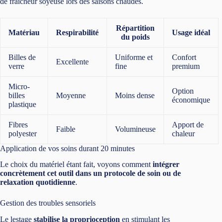
de fraîcheur soyeuse lors des saisons chaudes.
Répartition
Matériau
Respirabilité
Usage idéal
du poids
Billes de
Uniforme et
Confort
Excellente
verre
fine
premium
Micro-
Option
billes
Moyenne
Moins dense
économique
plastique
Fibres
Apport de
Faible
Volumineuse
polyester
chaleur
Application de vos soins durant 20 minutes
Le choix du matériel étant fait, voyons comment
intégrer
concrètement cet outil dans un protocole de soin ou de
relaxation quotidienne
.
Gestion des troubles sensoriels
Le lestage
stabilise la proprioception
en stimulant les