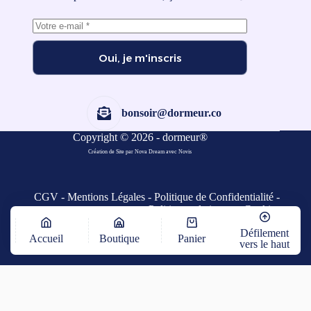
Oui, je m'inscris
bonsoir@dormeur.co
Copyright © 2026 - dormeur®
Création de Site par Nova Dream
avec
Novis
CGV
-
Mentions Légales
-
Politique de Confidentialité
-
Politique relative aux Cookies
Défilement
Accueil
Boutique
Panier
vers le haut