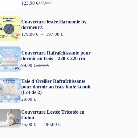
123,90
€
137,00
€
L
L
e
e
p
p
r
r
Couverture lestée Harmonie by
i
i
dormeur®
x
x
P
179,00
€
–
197,00
€
i
a
l
n
c
a
i
t
g
t
u
Couverture Rafraîchissante pour
e
i
e
dormir au frais – 220 x 220 cm
d
a
l
99,00
€
e
129,00
€
L
L
l
e
p
e
e
é
s
r
p
p
t
t
Taie d’Oreiller Rafraîchissante
i
r
r
a
x
pour dormir au frais toute la nuit
i
i
i
:
(Lot de 2)
x
x
t
1
:
i
a
29,00
€
2
1
n
c
:
3
7
i
t
1
,
Couverture Lestée Tricotée en
9
t
u
3
9
Coton
,
i
e
7
0
0
P
75,00
€
–
490,00
€
a
l
,
0
l
l
e
0
€
a
é
s
0
.