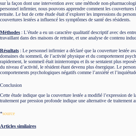
sur la façon dont une intervention avec une méthode non-pharmacologiqu
personnel infirmier, nous pouvons apprendre comment les couvertures le
retraite. Le but de cette étude était d’explorer les impressions du perso
couvertures lestées a influencé les symptômes de santé des résidents.
Méthodes
: L’étude a eu un caractère qualitatif descriptif avec des en
travaillant dans des maisons de retraite, et une analyse de contenu induc
Résultats
: Le personnel infirmier a déclaré que la couverture lestée ava
domaines du sommeil, de l’activité physique et du comportement psychol
rapidement, le sommeil était ininterrompu et ils se sentaient plus repos
du niveau d’activité, le résident étant devenu plus énergique. Le perso
comportements psychologiques négatifs comme l’anxiété et l’inquiétud
Conclusion
Cette étude indique que la couverture lestée a modifié l’expression de 
traitement par pression profonde indique une alternative de traitement am
*
source
Articles similaires