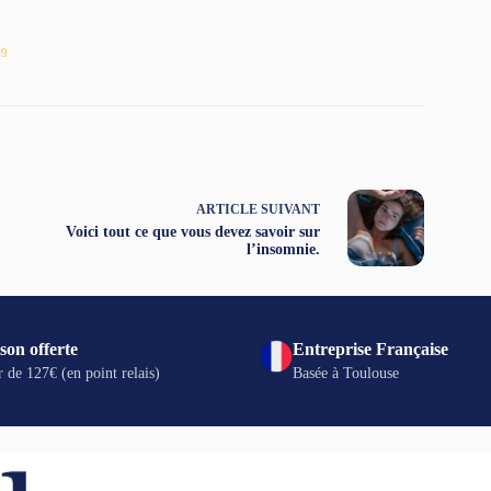
39
ARTICLE
SUIVANT
Voici tout ce que vous devez savoir sur
l’insomnie.
son offerte
Entreprise Française
r de 127€ (en point relais)
Basée à Toulouse