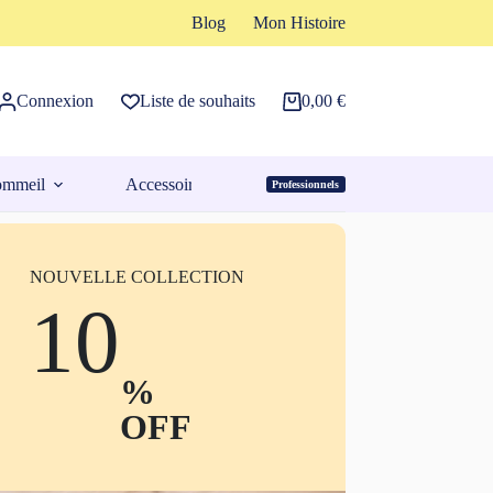
Blog
Mon Histoire
Connexion
Liste de souhaits
0,00
€
Panier
d’achat
ommeil
Accessoires
Professionnels
Espace Pro
NOUVELLE COLLECTION
10
%
OFF