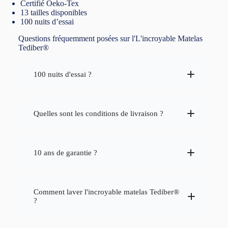
Certifié Oeko-Tex
13 tailles disponibles
100 nuits d’essai
Questions fréquemment posées sur l'L'incroyable Matelas
Tediber®
100 nuits d'essai ?
100 nuits d'essai
Quelles sont les conditions de livraison ?
retour est gratuit
remboursement
gratuite en France
1 et 7 jours
10 ans de garantie ?
10 ans
défaut de fabrication
Comment laver l'incroyable matelas Tediber®
?