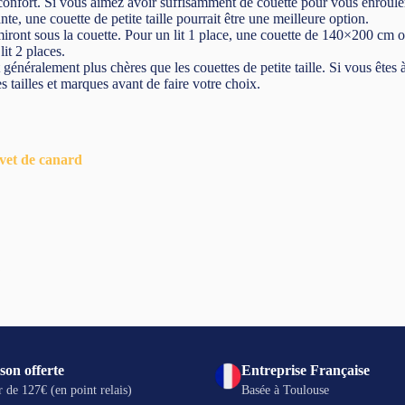
onfort. Si vous aimez avoir suffisamment de couette pour vous enrouler
e, une couette de petite taille pourrait être une meilleure option.
ront sous la couette. Pour un lit 1 place, une couette de 140×200 cm
t 2 places.
 généralement plus chères que les couettes de petite taille. Si vous êtes 
es tailles et marques avant de faire votre choix.
uvet de canard
?
son offerte
Entreprise Française
r de 127€ (en point relais)
Basée à Toulouse