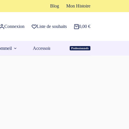
Blog
Mon Histoire
Connexion
Liste de souhaits
0,00
€
Panier
d’achat
ommeil
Accessoires
Professionnels
Espace Pro