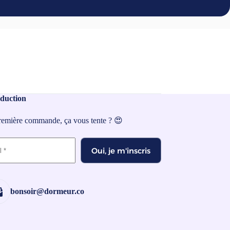
duction
première commande, ça vous tente ? 😍
Oui, je m'inscris
bonsoir@dormeur.co