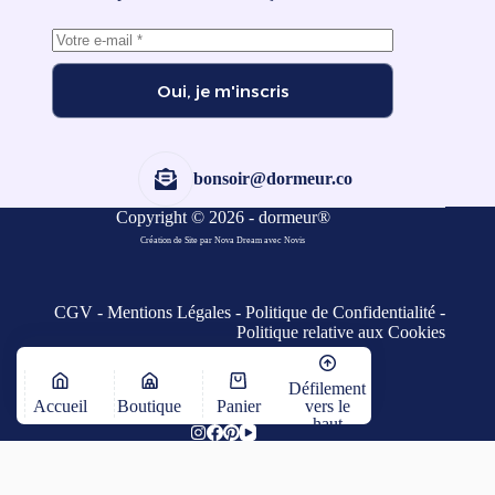
Oui, je m'inscris
bonsoir@dormeur.co
Copyright © 2026 - dormeur®
Création de Site par Nova Dream
avec
Novis
CGV
-
Mentions Légales
-
Politique de Confidentialité
-
Politique relative aux Cookies
Défilement
Accueil
Boutique
Panier
vers le
haut