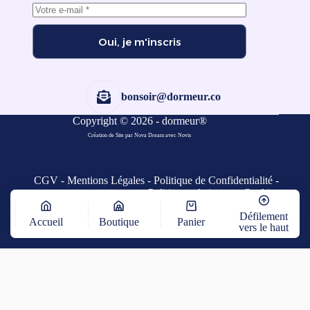
Oui, je m'inscris
bonsoir@dormeur.co
Copyright © 2026 - dormeur®
Création de Site par Nova Dream
avec
Novis
CGV
-
Mentions Légales
-
Politique de Confidentialité
-
Politique relative aux Cookies
Défilement
Accueil
Boutique
Panier
vers le haut