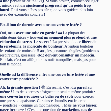
à une personne de ~90 kg)
. Si vous hésitez, commencez léger
: mieux vaut
un ajustement progressif qu’un poids trop
lourd
. Et si vous n’êtes pas sûr·e, on vous guidera plus loin
avec des exemples concrets !
Est-il bon de dormir avec une couverture lestée ?
Oui, mais
avec une mise en garde
! 🛌 La plupart des
utilisateurs·trices y trouvent
un sommeil plus profond et une
réduction du stress
.
Le secret
? La pression douce
libère de
la sérotonine, la molécule du bonheur
. Attention toutefois :
les enfants de moins de 5 ans, les personnes fragiles (problèmes
respiratoires, grossesse, etc.)
doivent consulter un médecin
.
En clair, c’est un allié pour les nuits tranquilles, mais pas pour
tout le monde.
Quelle est la différence entre une couverture lestée et une
couverture pondérée ?
Ah,
la grande question
! 😅 En réalité, c’est
du pareil au
même
! Les deux termes désignent un seul et même produit :
une couverture équipée de billes ou de sable
pour exercer
une pression apaisante. Certains·es brandissent le terme
« pondérée » comme un mot magique… Mais
ne vous laissez
pas·e berner·e
! C’est une question de
marketing, pas de