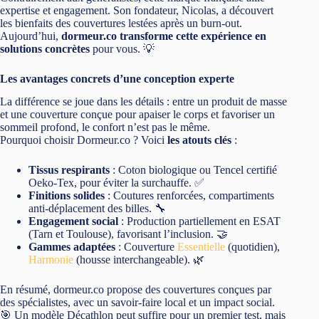
expertise et engagement. Son fondateur, Nicolas, a découvert
les bienfaits des couvertures lestées après un burn-out.
Aujourd’hui,
dormeur.co transforme cette expérience en
solutions concrètes
pour vous. 💡
Les avantages concrets d’une conception experte
La différence se joue dans les détails : entre un produit de masse
et une couverture conçue pour apaiser le corps et favoriser un
sommeil profond, le confort n’est pas le même.
Pourquoi choisir Dormeur.co ? Voici
les atouts clés
:
Tissus respirants
: Coton biologique ou Tencel certifié
Oeko-Tex, pour éviter la surchauffe. ✅
Finitions solides
: Coutures renforcées, compartiments
anti-déplacement des billes. 🔧
Engagement social
: Production partiellement en ESAT
(Tarn et Toulouse), favorisant l’inclusion. 🤝
Gammes adaptées
: Couverture
Essentielle
(quotidien),
Harmonie
(housse interchangeable). 🌿
En résumé, dormeur.co propose des couvertures conçues par
des spécialistes, avec un savoir-faire local et un impact social.
🎯 Un modèle Décathlon peut suffire pour un premier test, mais