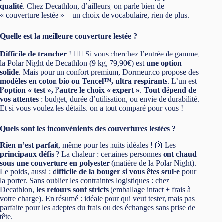
qualité
. Chez Decathlon, d’ailleurs, on parle bien de
« couverture lestée » – un choix de vocabulaire, rien de plus.
Quelle est la meilleure couverture lestée ?
Difficile de trancher
! 🤷‍♂️ Si vous cherchez l’entrée de gamme,
la Polar Night de Decathlon (9 kg, 79,90€) est
une option
solide
. Mais pour un confort premium, Dormeur.co propose des
modèles en coton bio ou Tencel™, ultra respirants
. L’un est
l’option « test », l’autre le choix « expert »
.
Tout dépend de
vos attentes
: budget, durée d’utilisation, ou envie de durabilité.
Et si vous voulez les détails, on a tout comparé pour vous !
Quels sont les inconvénients des couvertures lestées ?
Rien n’est parfait
, même pour les nuits idéales ! 🛐 Les
principaux défis
? La chaleur : certaines personnes
ont chaud
sous une couverture en polyester
(matière de la Polar Night).
Le poids, aussi :
difficile de la bouger si vous êtes seul·e
pour
la porter. Sans oublier les contraintes logistiques : chez
Decathlon,
les retours sont stricts
(emballage intact + frais à
votre charge). En résumé : idéale pour qui veut tester, mais pas
parfaite pour les adeptes du frais ou des échanges sans prise de
tête.