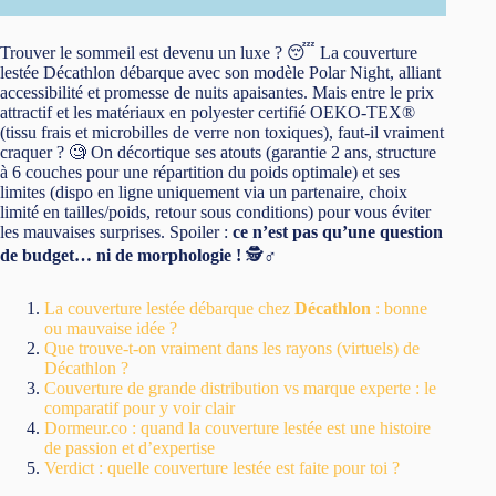
Trouver le sommeil est devenu un luxe ? 😴 La couverture
lestée Décathlon débarque avec son modèle Polar Night, alliant
accessibilité et promesse de nuits apaisantes. Mais entre le prix
attractif et les matériaux en polyester certifié OEKO-TEX®
(tissu frais et microbilles de verre non toxiques), faut-il vraiment
craquer ? 🧐 On décortique ses atouts (garantie 2 ans, structure
à 6 couches pour une répartition du poids optimale) et ses
limites (dispo en ligne uniquement via un partenaire, choix
limité en tailles/poids, retour sous conditions) pour vous éviter
les mauvaises surprises. Spoiler :
ce n’est pas qu’une question
de budget… ni de morphologie !
🕵️♂️
La couverture lestée débarque chez
Décathlon
: bonne
ou mauvaise idée ?
Que trouve-t-on vraiment dans les rayons (virtuels) de
Décathlon ?
Couverture de grande distribution vs marque experte : le
comparatif pour y voir clair
Dormeur.co : quand la couverture lestée est une histoire
de passion et d’expertise
Verdict : quelle couverture lestée est faite pour toi ?