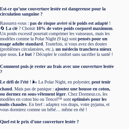
Est-ce qu’une couverture lestée est dangereuse pour la
circulation sanguine ?
Rassurez-vous :
pas de risque avéré si le poids est adapté
!
🔄
La clé
? Choisir
10% de votre poids corporel maximum
.
Un poids excessif pourrait comprimer les vaisseaux, mais les
modèles comme la Polar Night (9 kg) sont
pensés pour un
usage adulte standard
. Toutefois, si vous avez des doutes
(problèmes circulatoires, etc.),
un médecin tranchera mieux
que nous.
Le but
? Décupler le confort sans sacrifier la santé !
Comment puis-je rester au frais avec une couverture lestée
?
Le défi de l’été
! 🌬️ La Polar Night, en polyester,
peut tenir
chaud
. Mais pas de panique :
ajoutez une housse en coton,
ou dormez en sous-vêtement léger
. Chez Dormeur.co, les
modèles en coton bio ou Tencel™ sont
optimisés pour les
nuits chaudes
. En bref : adaptez vos draps, votre pyjama, et
vous dormirez comme un bébé… même en été !
Quel est le prix d’une couverture lestée ?