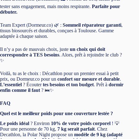
tester sans engagement, mais moins respirante.
Parfaite pour
débuter.
Team Expert (Dormeur.co) 🌿 :
Sommeil réparateur garanti
,
tissus biosourcés et durables, conçues à Toulouse. Gamme
adaptée à chaque saison.
Il n’y a pas de mauvais choix, juste
un choix qui doit
correspondre à TES besoins
. Alors, prêt à rejoindre le club ?
✨
Voilà, tu as le choix : Décathlon pour un premier essai à petit
prix, ou Dormeur.co pour un
confort sur mesure et durable
.
L’essentiel
? Écouter
tes besoins et ton budget
. Prêt à
dormir
enfin comme il faut
? 🛌✨
FAQ
Quel est le meilleur poids pour une couverture lestée ?
Le poids idéal
? Environ
10% de votre poids corporel
! 💡
Pour une personne de 70 kg,
7 kg serait parfait
. Chez
Decathlon, la Polar Night propose un
modèle de 9 kg (adapté