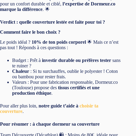
pour un confort durable et ciblé,
l’expertise de Dormeur.co
marque la différence
. 🌟
Verdict : quelle couverture lestée est faite pour toi ?
Comment faire le bon choix ?
Le poids idéal ?
10% de ton poids corporel
🌟 Mais ce n’est
pas tout ! Réponds à ces questions :
Budget : Prêt à
investir durable ou préfères tester
sans
te ruiner ?
Chaleur
: Si tu surchauffes, oublie le polyester ! Coton
ou bambou pour rester frais.
Valeurs : Pour une fabrication responsable, Dormeur.co
(Toulouse) propose des
tissus certifiés et une
production éthique
.
Pour aller plus loin,
notre guide t’aide à
choisir ta
couverture
.
Pour résumer : à chaque dormeur sa couverture
Team Découverte (Décathlon) 🛍️ : Moins de 80€, idéale pour