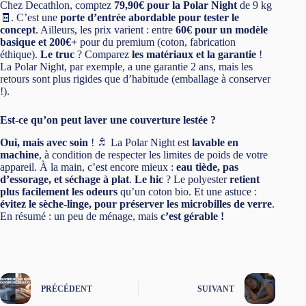
Chez Decathlon, comptez
79,90€ pour la Polar Night
de 9 kg
🧾. C’est une
porte d’entrée abordable pour tester le
concept
. Ailleurs, les prix varient : entre
60€ pour un modèle
basique et 200€+
pour du premium (coton, fabrication
éthique).
Le truc
? Comparez
les matériaux et la garantie
!
La Polar Night, par exemple, a une garantie 2 ans, mais les
retours sont plus rigides que d’habitude (emballage à conserver
!).
Est-ce qu’on peut laver une couverture lestée ?
Oui, mais avec soin
! 🚿 La Polar Night est
lavable en
machine
, à condition de respecter les limites de poids de votre
appareil. À la main, c’est encore mieux :
eau tiède, pas
d’essorage, et séchage à plat
.
Le hic
? Le polyester
retient
plus facilement les odeurs
qu’un coton bio. Et une astuce :
évitez le sèche-linge, pour préserver les microbilles de verre
.
En résumé : un peu de ménage, mais
c’est gérable !
PRÉCÉDENT
SUIVANT