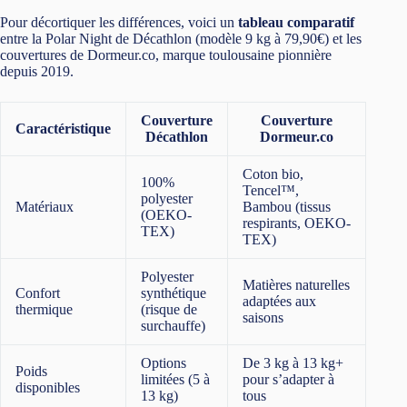
Pour décortiquer les différences, voici un
tableau comparatif
entre la Polar Night de Décathlon (modèle 9 kg à 79,90€) et les
couvertures de Dormeur.co, marque toulousaine pionnière
depuis 2019.
Couverture
Couverture
Caractéristique
Décathlon
Dormeur.co
Coton bio,
100%
Tencel™,
polyester
Matériaux
Bambou (tissus
(OEKO-
respirants, OEKO-
TEX)
TEX)
Polyester
Matières naturelles
Confort
synthétique
adaptées aux
thermique
(risque de
saisons
surchauffe)
Options
De 3 kg à 13 kg+
Poids
limitées (5 à
pour s’adapter à
disponibles
13 kg)
tous