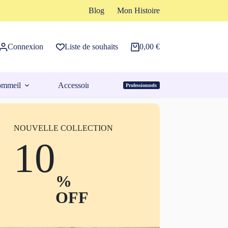
Blog
Mon Histoire
Connexion
Liste de souhaits
0,00
€
Panier
d’achat
ommeil
Accessoires
Professionnels
Espace Pro
NOUVELLE COLLECTION
10
%
OFF