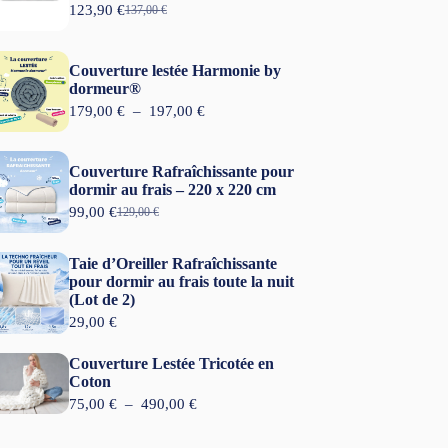
123,90
€
137,00
€
L
L
e
e
p
p
r
r
Couverture lestée Harmonie by
i
i
dormeur®
x
x
P
179,00
€
–
197,00
€
i
a
l
n
c
a
i
t
g
t
u
Couverture Rafraîchissante pour
e
i
e
dormir au frais – 220 x 220 cm
d
a
l
99,00
€
e
129,00
€
L
L
l
e
p
e
e
é
s
r
p
p
t
t
Taie d’Oreiller Rafraîchissante
i
r
r
a
x
pour dormir au frais toute la nuit
i
i
i
:
(Lot de 2)
x
x
t
1
:
i
a
29,00
€
2
1
n
c
:
3
7
i
t
1
,
Couverture Lestée Tricotée en
9
t
u
3
9
Coton
,
i
e
7
0
0
P
75,00
€
–
490,00
€
a
l
,
0
l
l
e
0
€
a
é
s
0
.