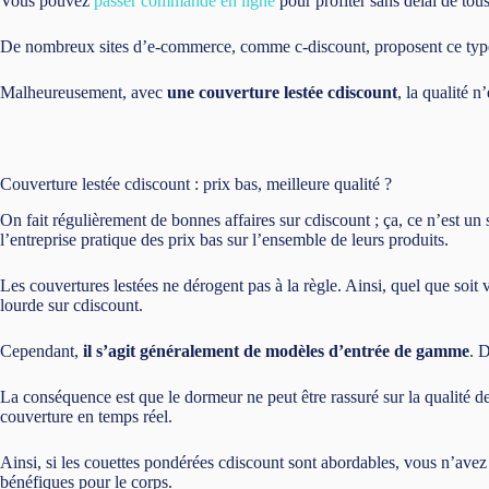
Vous pouvez
passer commande en ligne
pour profiter sans délai de tous
De nombreux sites d’e-commerce, comme c-discount, proposent ce type d
Malheureusement, avec
une couverture lestée cdiscount
, la qualité 
Couverture lestée cdiscount : prix bas, meilleure qualité ?
On fait régulièrement de bonnes affaires sur cdiscount ; ça, ce n’est un 
l’entreprise pratique des prix bas sur l’ensemble de leurs produits.
Les couvertures lestées ne dérogent pas à la règle. Ainsi, quel que soi
lourde sur cdiscount.
Cependant,
il s’agit généralement de modèles d’entrée de gamme
. 
La conséquence est que le dormeur ne peut être rassuré sur la qualité de
couverture en temps réel.
Ainsi, si les couettes pondérées cdiscount sont abordables, vous n’avez a
bénéfiques pour le corps.