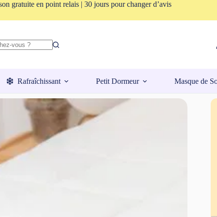
son gratuite en point relais | 30 jours pour changer d’avis
Rafraîchissant
Petit Dormeur
Masque de S