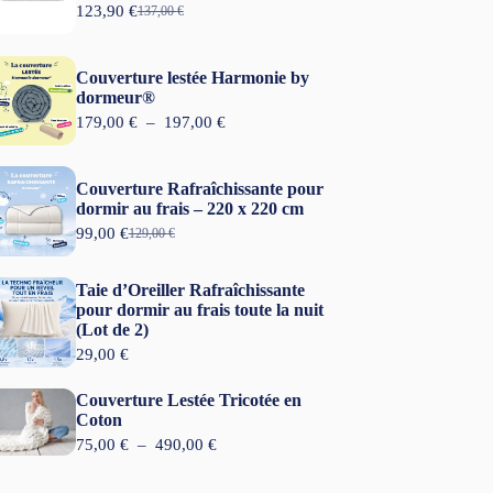
123,90
€
137,00
€
L
L
e
e
p
p
r
r
Couverture lestée Harmonie by
i
i
dormeur®
x
x
P
179,00
€
–
197,00
€
i
a
l
n
c
a
i
t
g
t
u
Couverture Rafraîchissante pour
e
i
e
dormir au frais – 220 x 220 cm
d
a
l
99,00
€
e
129,00
€
L
L
l
e
p
e
e
é
s
r
p
p
t
t
Taie d’Oreiller Rafraîchissante
i
r
r
a
x
pour dormir au frais toute la nuit
i
i
i
:
(Lot de 2)
x
x
t
1
:
i
a
29,00
€
2
1
n
c
:
3
7
i
t
1
,
Couverture Lestée Tricotée en
9
t
u
3
9
Coton
,
i
e
7
0
0
P
75,00
€
–
490,00
€
a
l
,
0
l
l
e
0
€
a
é
s
0
.