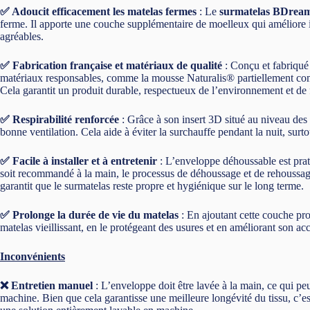
✅ Adoucit efficacement les matelas fermes
: Le
surmatelas BDream
ferme. Il apporte une couche supplémentaire de moelleux qui améliore in
agréables.
✅ Fabrication française et matériaux de qualité
: Conçu et fabriqué 
matériaux responsables, comme la mousse Naturalis® partiellement comp
Cela garantit un produit durable, respectueux de l’environnement et de f
✅ Respirabilité renforcée
: Grâce à son insert 3D situé au niveau des 
bonne ventilation. Cela aide à éviter la surchauffe pendant la nuit, surt
✅ Facile à installer et à entretenir
: L’enveloppe déhoussable est prati
soit recommandé à la main, le processus de déhoussage et de rehoussage
garantit que le surmatelas reste propre et hygiénique sur le long terme.
✅ Prolonge la durée de vie du matelas
: En ajoutant cette couche pro
matelas vieillissant, en le protégeant des usures et en améliorant son ac
Inconvénients
❌ Entretien manuel
: L’enveloppe doit être lavée à la main, ce qui pe
machine. Bien que cela garantisse une meilleure longévité du tissu, c’