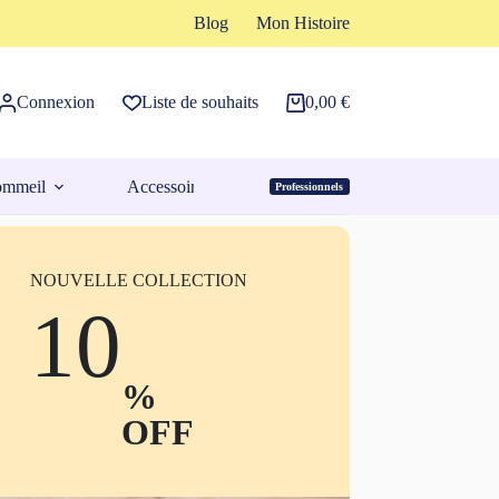
Blog
Mon Histoire
Connexion
Liste de souhaits
0,00
€
Panier
d’achat
ommeil
Accessoires
Professionnels
Espace Pro
NOUVELLE COLLECTION
10
%
OFF