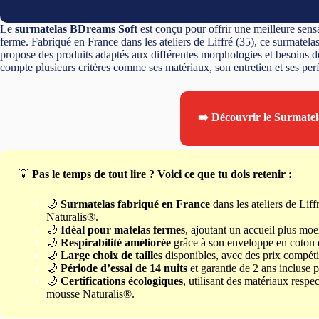
Le
surmatelas BDreams Soft
est conçu pour offrir une meilleure sens
ferme. Fabriqué en France dans les ateliers de Liffré (35), ce surmate
propose des produits adaptés aux différentes morphologies et besoins 
compte plusieurs critères comme ses matériaux, son entretien et ses per
➡️ Découvrir le Surmate
💡
Pas le temps de tout lire ? Voici ce que tu dois retenir :
🌙
Surmatelas fabriqué en France
dans les ateliers de Lif
Naturalis®.
🌙
Idéal pour matelas fermes
, ajoutant un accueil plus moe
🌙
Respirabilité améliorée
grâce à son enveloppe en coton dé
🌙
Large choix de tailles
disponibles, avec des prix compétit
🌙
Période d’essai de 14 nuits
et garantie de 2 ans incluse po
🌙
Certifications écologiques
, utilisant des matériaux resp
mousse Naturalis®.