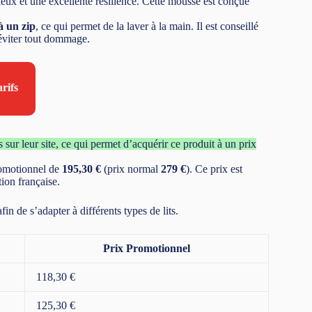
lleux et une excellente résilience. Cette mousse est conçue
à un zip
, ce qui permet de la laver à la main. Il est conseillé
 éviter tout dommage.
arifs
sur leur site, ce qui permet d’acquérir ce produit à un prix
romotionnel de
195,30 €
(prix normal
279 €
). Ce prix est
tion française.
afin de s’adapter à différents types de lits.
Prix Promotionnel
118,30 €
125,30 €