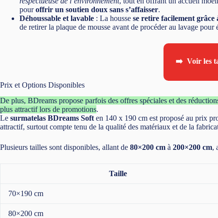
respectueuse de l’environnement
, tout en offrant un accueil moe
pour
offrir un soutien doux sans s’affaisser
.
Déhoussable et lavable
: La housse
se retire facilement grâce 
de retirer la plaque de mousse avant de procéder au lavage pour
➡️ Voir les t
Prix et Options Disponibles
De plus, BDreams propose parfois des offres spéciales et des réductions 
plus attractif lors de promotions
.
Le
surmatelas BDreams Soft
en 140 x 190 cm est proposé au prix p
attractif, surtout compte tenu de la qualité des matériaux et de la fabrica
Plusieurs tailles sont disponibles, allant de
80×200 cm
à
200×200 cm
, 
Taille
70×190 cm
80×200 cm