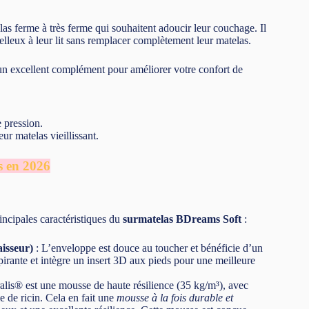
as ferme à très ferme qui souhaitent adoucir leur couchage. Il
lleux à leur lit sans remplacer complètement leur matelas.
t un excellent complément pour améliorer votre confort de
 pression.
r matelas vieillissant.
s en 2026
rincipales caractéristiques du
surmatelas BDreams Soft
:
isseur)
: L’enveloppe est douce au toucher et bénéficie d’un
spirante et intègre un insert 3D aux pieds pour une meilleure
lis® est une mousse de haute résilience (35 kg/m³), avec
e de ricin. Cela en fait une
mousse à la fois durable et