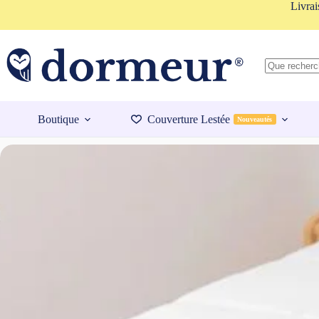
Passer
Livrai
au
contenu
Aucun
résultat
Boutique
Couverture Lestée
Nouveautés