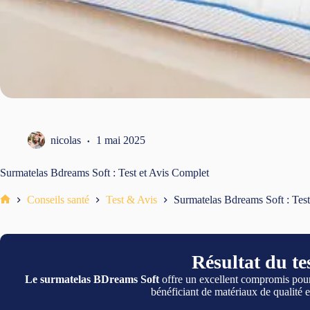
nicolas
1 mai 2025
Surmatelas Bdreams Soft : Test et Avis Complet
Conseils santé
Test & Avis
Surmatelas Bdreams Soft : Test
Accueil
Résultat du tes
Le surmatelas BDreams Soft
offre un excellent compromis pour
bénéficiant de matériaux de qualité e