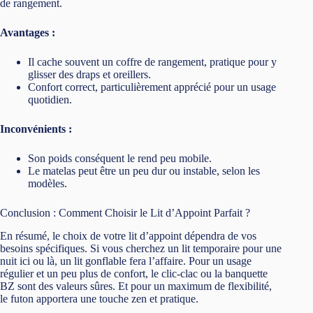
BZ sont des valeurs sûres. Et pour un maximum de flexibilité,
le futon apportera une touche zen et pratique.
Alors, prêt à devenir l’hôte de l’année ? Peu importe le modèle
que vous choisirez, un bon lit d’appoint garantit des nuits
tranquilles pour vos invités (et pour vous aussi).
💬 Foire aux questions – Lits d’appoint
🌙
Quelle est la durée de vie d’un lit d’appoint
pliant ?
Un lit d’appoint de qualité peut durer entre 5 et 10 ans s’il est
utilisé et entretenu correctement. Optez pour une structure en
métal et des roulettes robustes pour garantir une meilleure
longévité, surtout si vous le déplacez souvent.
🌙
Comment entretenir et nettoyer un matelas pliant
?
Pour garder un matelas pliant propre, utilisez une housse
lavable et hypoallergénique. Il est recommandé d’aérer
régulièrement le matelas et de passer un aspirateur pour éliminer