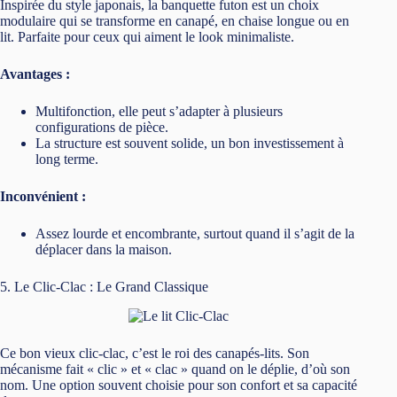
Ce bon vieux clic-clac, c’est le roi des canapés-lits. Son
mécanisme fait « clic » et « clac » quand on le déplie, d’où son
nom. Une option souvent choisie pour son confort et sa capacité
de rangement.
Avantages :
Il cache souvent un coffre de rangement, pratique pour y
glisser des draps et oreillers.
Confort correct, particulièrement apprécié pour un usage
quotidien.
Inconvénients :
Son poids conséquent le rend peu mobile.
Le matelas peut être un peu dur ou instable, selon les
modèles.
Conclusion : Comment Choisir le Lit d’Appoint Parfait ?
En résumé, le choix de votre lit d’appoint dépendra de vos
besoins spécifiques. Si vous cherchez un lit temporaire pour une
nuit ici ou là, un lit gonflable fera l’affaire. Pour un usage
régulier et un peu plus de confort, le clic-clac ou la banquette