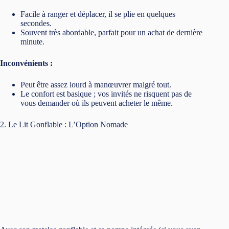
Peut être assez lourd à manœuvrer malgré tout.
Le confort est basique ; vos invités ne risquent pas de
vous demander où ils peuvent acheter le même.
2. Le Lit Gonflable : L’Option Nomade
Avec son matelas gonflable et sa pompe intégrée (si vous avez
de la chance), le lit gonflable est le compagnon des soirées
improvisées et des road trips.
Avantages :
Prend très peu de place une fois dégonflé, parfait pour les
petites surfaces.
Peut aussi servir de lit de voyage pour une virée en
camping.
Inconvénient :
La pompe manuelle est une torture ; mieux vaut investir