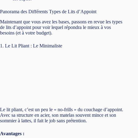
Panorama des Différents Types de Lits d’Appoint
Maintenant que vous avez les bases, passons en revue les types
de lits d’appoint pour voir lequel répondra le mieux à vos
besoins (et à votre budget).
1. Le Lit Pliant : Le Minimaliste
Le lit pliant, c’est un peu le « no-frills » du couchage d’appoint.
Avec sa structure en acier, son matelas souvent mince et son
sommier à lattes, il fait le job sans prétention.
Avantages :
Facile à ranger et déplacer, il se plie en quelques
secondes.
Souvent très abordable, parfait pour un achat de dernière
minute.
Inconvénients :