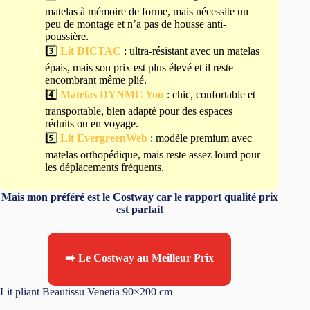
matelas à mémoire de forme, mais nécessite un
peu de montage et n’a pas de housse anti-
poussière.
3️⃣
Lit DICTAC
: ultra-résistant avec un matelas
épais, mais son prix est plus élevé et il reste
encombrant même plié.
4️⃣
Matelas DYNMC You
: chic, confortable et
transportable, bien adapté pour des espaces
réduits ou en voyage.
5️⃣
Lit EvergreenWeb
: modèle premium avec
matelas orthopédique, mais reste assez lourd pour
les déplacements fréquents.
Mais mon préféré est le Costway car le rapport qualité prix
est parfait
➡️ Le Costway au Meilleur Prix
Lit pliant Beautissu Venetia 90×200 cm