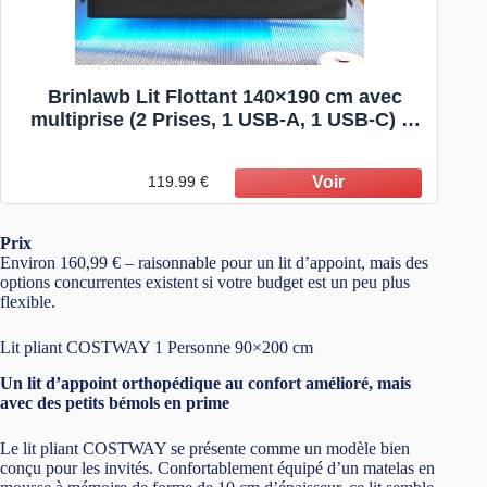
Brinlawb Lit Flottant 140×190 cm avec
multiprise (2 Prises, 1 USB-A, 1 USB-C) et
éclairage LED, Lit 140 x 190 avec sommier
et tête de lit rembourrée, Une étagère et 3
119.99 €
Compartiments, Solide et Stable
Prix
Environ 160,99 € – raisonnable pour un lit d’appoint, mais des
options concurrentes existent si votre budget est un peu plus
flexible.
Lit pliant COSTWAY 1 Personne 90×200 cm
Un lit d’appoint orthopédique au confort amélioré, mais
avec des petits bémols en prime
Le lit pliant COSTWAY se présente comme un modèle bien
conçu pour les invités. Confortablement équipé d’un matelas en