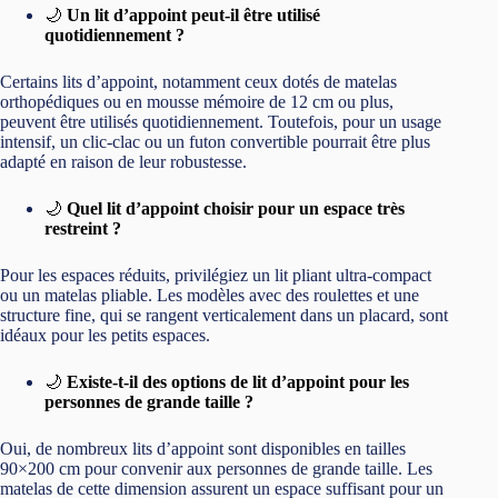
Oui, de nombreux lits d’appoint sont disponibles en tailles
90×200 cm pour convenir aux personnes de grande taille. Les
matelas de cette dimension assurent un espace suffisant pour un
sommeil confortable. Assurez-vous de vérifier les dimensions
avant l’achat.
🌙
Comment éviter les grincements sur un lit pliant ?
Pour minimiser les grincements, vérifiez que toutes les vis et
boulons sont bien serrés. Si nécessaire, lubrifiez les joints
métalliques. Les lits avec cadre en acier renforcé et des supports
anti-grincement en polyéthylène sont souvent plus silencieux.
🌙
Un matelas en mousse à mémoire de forme est-il
adapté pour un lit d’appoint ?
Oui, un matelas en mousse à mémoire de forme est une
excellente option pour un lit d’appoint, car il s’adapte à la
morphologie du dormeur. Cependant, veillez à ce que
l’épaisseur soit suffisante (10 cm minimum) pour éviter de
ressentir la structure du lit en dessous.