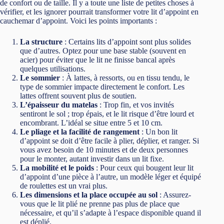
de confort ou de taille. Il y a toute une liste de petites choses à
vérifier, et les ignorer pourrait transformer votre lit d’appoint en
cauchemar d’appoint. Voici les points importants :
La structure
: Certains lits d’appoint sont plus solides
que d’autres. Optez pour une base stable (souvent en
acier) pour éviter que le lit ne finisse bancal après
quelques utilisations.
Le sommier
: À lattes, à ressorts, ou en tissu tendu, le
type de sommier impacte directement le confort. Les
lattes offrent souvent plus de soutien.
L’épaisseur du matelas
: Trop fin, et vos invités
sentiront le sol ; trop épais, et le lit risque d’être lourd et
encombrant. L’idéal se situe entre 5 et 10 cm.
Le pliage et la facilité de rangement
: Un bon lit
d’appoint se doit d’être facile à plier, déplier, et ranger. Si
vous avez besoin de 10 minutes et de deux personnes
pour le monter, autant investir dans un lit fixe.
La mobilité et le poids
: Pour ceux qui bougent leur lit
d’appoint d’une pièce à l’autre, un modèle léger et équipé
de roulettes est un vrai plus.
Les dimensions et la place occupée au sol
: Assurez-
vous que le lit plié ne prenne pas plus de place que
nécessaire, et qu’il s’adapte à l’espace disponible quand il
est déplié.