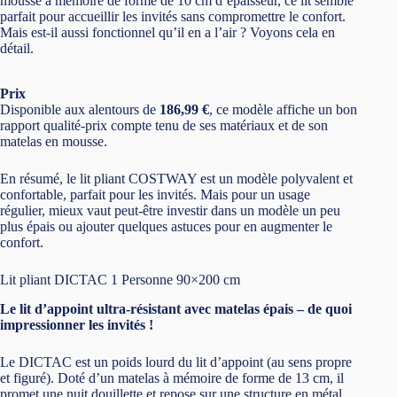
mousse à mémoire de forme de 10 cm d’épaisseur, ce lit semble
parfait pour accueillir les invités sans compromettre le confort.
Mais est-il aussi fonctionnel qu’il en a l’air ? Voyons cela en
détail.
Prix
Disponible aux alentours de
186,99 €
, ce modèle affiche un bon
rapport qualité-prix compte tenu de ses matériaux et de son
matelas en mousse.
En résumé, le lit pliant COSTWAY est un modèle polyvalent et
confortable, parfait pour les invités. Mais pour un usage
régulier, mieux vaut peut-être investir dans un modèle un peu
plus épais ou ajouter quelques astuces pour en augmenter le
confort.
Lit pliant DICTAC 1 Personne 90×200 cm
Le lit d’appoint ultra-résistant avec matelas épais – de quoi
impressionner les invités !
Le DICTAC est un poids lourd du lit d’appoint (au sens propre
et figuré). Doté d’un matelas à mémoire de forme de 13 cm, il
promet une nuit douillette et repose sur une structure en métal