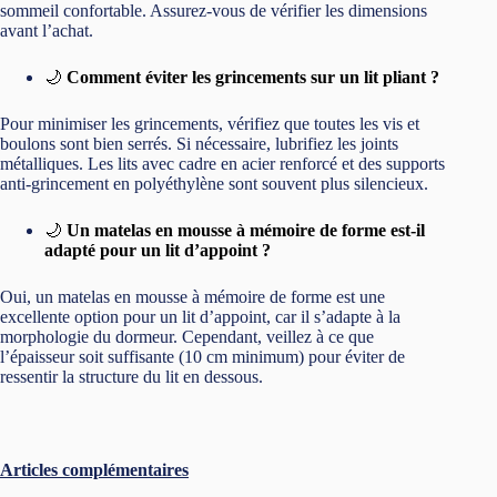
Articles complémentaires
Meilleur Surmatelas Mémoire De Forme 2024
Avis sur le Matelas Alba Original après test et utilisation
prolongée
Avis Surmatelas Duo de Mello : Mon Avis Complet
Surmatelas Bdreams Soft : Test et Avis Complet
Avis Surmatelas Laine Tediber : Un Surmatelas
Incroyable
Avis Luminette 3 : La Solution Contre la Dépression
Saisonnière
PRÉCÉDENT
SUIVANT