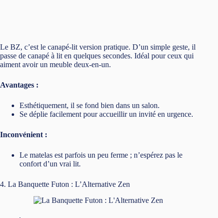
Inspirée du style japonais, la banquette futon est un choix
modulaire qui se transforme en canapé, en chaise longue ou en
lit. Parfaite pour ceux qui aiment le look minimaliste.
Avantages :
Multifonction, elle peut s’adapter à plusieurs
configurations de pièce.
La structure est souvent solide, un bon investissement à
long terme.
Inconvénient :
Assez lourde et encombrante, surtout quand il s’agit de la
déplacer dans la maison.
5. Le Clic-Clac : Le Grand Classique