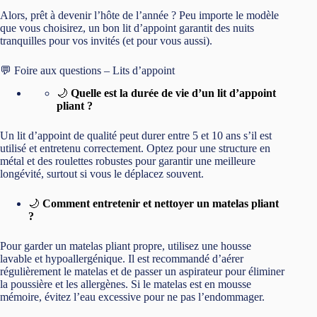
la poussière et les allergènes. Si le matelas est en mousse
mémoire, évitez l’eau excessive pour ne pas l’endommager.
🌙
Un lit d’appoint peut-il être utilisé
quotidiennement ?
Certains lits d’appoint, notamment ceux dotés de matelas
orthopédiques ou en mousse mémoire de 12 cm ou plus,
peuvent être utilisés quotidiennement. Toutefois, pour un usage
intensif, un clic-clac ou un futon convertible pourrait être plus
adapté en raison de leur robustesse.
🌙
Quel lit d’appoint choisir pour un espace très
restreint ?
Pour les espaces réduits, privilégiez un lit pliant ultra-compact
ou un matelas pliable. Les modèles avec des roulettes et une
structure fine, qui se rangent verticalement dans un placard, sont
idéaux pour les petits espaces.
🌙
Existe-t-il des options de lit d’appoint pour les
personnes de grande taille ?