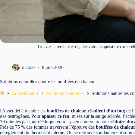
Trouvez la sérénité et régulez votre température corporell
nicolas
8 juin 2026
Solutions naturelles contre les bouffées de chaleur
Conseils santé
Solutions Naturelles
Solutions naturelles co
Accueil
L’essentiel à retenir : les
bouffées de chaleur résultent d’un bug
de l’
des œstrogènes. Pour
apaiser ce feu
, misez sur la sauge sclarée, l’act
30 minutes par jour rééduque votre système nerveux pour
réduire dura
Près de 75 % des femmes traversent l’épreuve des
bouffées de chaleu
dérèglement du thermostat interne. On se retrouve soudainement subme