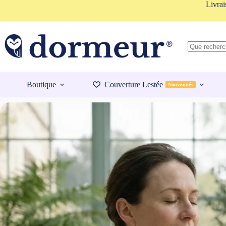
Passer
Livrai
au
contenu
Aucun
résultat
Boutique
Couverture Lestée
Nouveautés