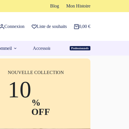
Blog
Mon Histoire
Connexion
Liste de souhaits
0,00
€
Panier
d’achat
ommeil
Accessoires
Professionnels
Espace Pro
NOUVELLE COLLECTION
10
%
OFF