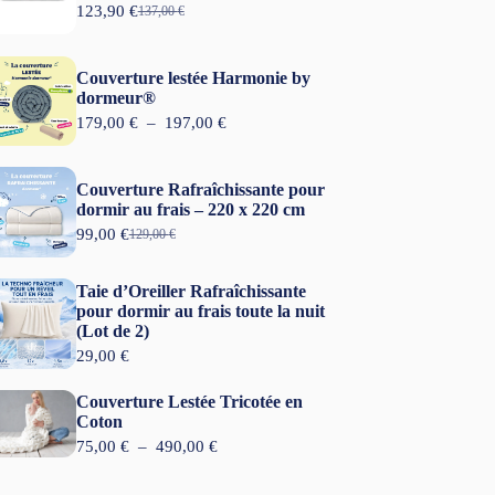
123,90
€
137,00
€
L
L
e
e
p
p
r
r
Couverture lestée Harmonie by
i
i
dormeur®
x
x
P
179,00
€
–
197,00
€
i
a
l
n
c
a
i
t
g
t
u
Couverture Rafraîchissante pour
e
i
e
dormir au frais – 220 x 220 cm
d
a
l
99,00
€
e
129,00
€
L
L
l
e
p
e
e
é
s
r
p
p
t
t
Taie d’Oreiller Rafraîchissante
i
r
r
a
x
pour dormir au frais toute la nuit
i
i
i
:
(Lot de 2)
x
x
t
1
:
i
a
29,00
€
2
1
n
c
:
3
7
i
t
1
,
Couverture Lestée Tricotée en
9
t
u
3
9
Coton
,
i
e
7
0
0
P
75,00
€
–
490,00
€
a
l
,
0
l
l
e
0
€
a
é
s
0
.