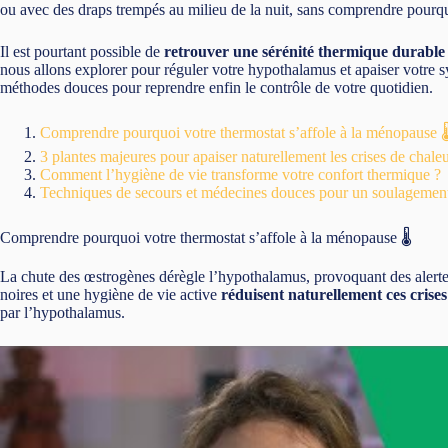
ou avec des draps trempés au milieu de la nuit, sans comprendre pourqu
Il est pourtant possible de
retrouver une sérénité thermique durable
nous allons explorer pour réguler votre hypothalamus et apaiser votre s
méthodes douces pour reprendre enfin le contrôle de votre quotidien.
Comprendre pourquoi votre thermostat s’affole à la ménopause 🌡
3 plantes majeures pour apaiser naturellement les crises de chale
Comment l’hygiène de vie transforme votre confort thermique ?
Techniques de secours et médecines douces pour un soulagement
Comprendre pourquoi votre thermostat s’affole à la ménopause 🌡️
La chute des œstrogènes dérègle l’hypothalamus, provoquant des alertes
noires et une hygiène de vie active
réduisent naturellement ces crises
par l’hypothalamus.