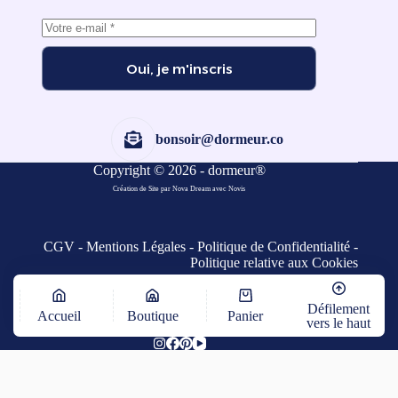
Oui, je m'inscris
bonsoir@dormeur.co
Copyright © 2026 - dormeur®
Création de Site par Nova Dream
avec
Novis
CGV
-
Mentions Légales
-
Politique de Confidentialité
-
Politique relative aux Cookies
Défilement
Accueil
Boutique
Panier
vers le haut