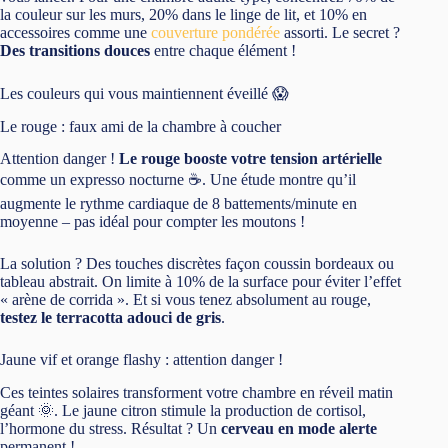
la couleur sur les murs, 20% dans le linge de lit, et 10% en
accessoires comme une
couverture pondérée
assorti. Le secret ?
Des transitions douces
entre chaque élément !
Les couleurs qui vous maintiennent éveillé 😱
Le rouge : faux ami de la chambre à coucher
Attention danger !
Le rouge booste votre tension artérielle
comme un expresso nocturne ☕. Une étude montre qu’il
augmente le rythme cardiaque de 8 battements/minute en
moyenne – pas idéal pour compter les moutons !
La solution ? Des touches discrètes façon coussin bordeaux ou
tableau abstrait. On limite à 10% de la surface pour éviter l’effet
« arène de corrida ». Et si vous tenez absolument au rouge,
testez le terracotta adouci de gris
.
Jaune vif et orange flashy : attention danger !
Ces teintes solaires transforment votre chambre en réveil matin
géant 🌞. Le jaune citron stimule la production de cortisol,
l’hormone du stress. Résultat ? Un
cerveau en mode alerte
permanent !