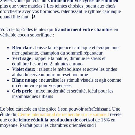
Saviez-vous que vos murs
influencent vos cycles de sommeil
plus que votre matelas ? Les teintes choisies jouent aux chefs
d’orchestre avec vos hormones, ralentissant le rythme cardiaque
quand il le faut. 🎻
Voici le top 5 des teintes qui
transforment votre chambre
en
véritable cocon soporifique :
Bleu clair
: baisse la fréquence cardiaque et évoque une
mer apaisante, champion du sommeil réparateur
Vert sage
: rappelle la nature, diminue le stress et
équilibre l’esprit en 2 minutes chrono
Violet doux
: ralentit le métabolisme et active les ondes
alpha du cerveau pour un reset nocturne
Blanc nuage
: neutralise les stimuli visuels et agit comme
un écran vide pour vos pensées
Gris perle
: mixe modernité et sérénité, idéal pour les
insomniaques urbains
Le bleu caracole en tête grâce à son pouvoir rafraîchissant. Une
étude du
Centre international de recherche sur le sommeil
révèle
que
cette teinte réduit la production de cortisol
de 15% en
moyenne. Parfait pour les chambres orientées sud !