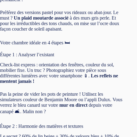
Préférez des versions pastel pour vos rideaux ou abat-jour. Le
must ?
Un plaid moutarde associé
à des murs gris perle. Et
pour les irréductibles des tons chauds, on mise sur l’ocre doux
façon coucher de soleil apaisant.
Votre chambre idéale en 4 étapes 🛏️
Étape 1 : Analyser l’existant
Check-list express : orientation des fenêtres, couleur du sol,
mobilier fixe. Un truc ? Photographiez votre pièce sous
différentes lumières avec votre smartphone 📱.
Les reflets ne
mentent jamais !
Pas la peine de vider les pots de peinture ! Utilisez les
simulateurs couleur de Benjamin Moore ou l’appli Dulux. Vous
verrez le bleu canard sur votre
mur en direct
depuis votre
canapé 🛋️. Malin non ?
Étape 2 : Harmonie des matières et textures
Le secret ? 60% de lin beige + 30% de velours bleu + 10% de