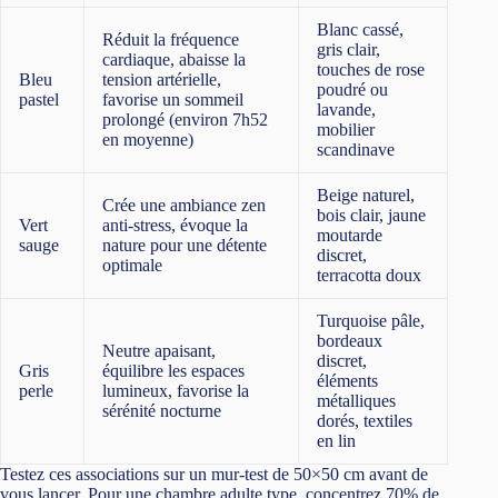
Blanc cassé,
Réduit la fréquence
gris clair,
cardiaque, abaisse la
touches de rose
Bleu
tension artérielle,
poudré ou
pastel
favorise un sommeil
lavande,
prolongé (environ 7h52
mobilier
en moyenne)
scandinave
Beige naturel,
Crée une ambiance zen
bois clair, jaune
Vert
anti-stress, évoque la
moutarde
sauge
nature pour une détente
discret,
optimale
terracotta doux
Turquoise pâle,
bordeaux
Neutre apaisant,
discret,
Gris
équilibre les espaces
éléments
perle
lumineux, favorise la
métalliques
sérénité nocturne
dorés, textiles
en lin
Testez ces associations sur un mur-test de 50×50 cm avant de
vous lancer. Pour une chambre adulte type, concentrez 70% de