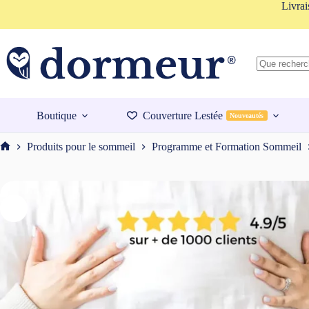
Passer
Livrai
au
contenu
Aucun
résultat
Boutique
Couverture Lestée
Nouveautés
Produits pour le sommeil
Programme et Formation Sommeil
Accueil