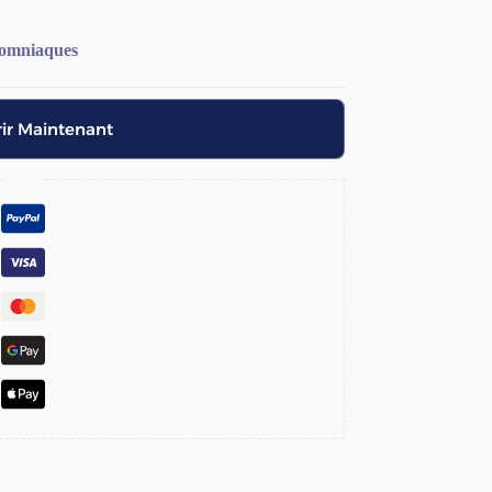
somniaques
ir Maintenant