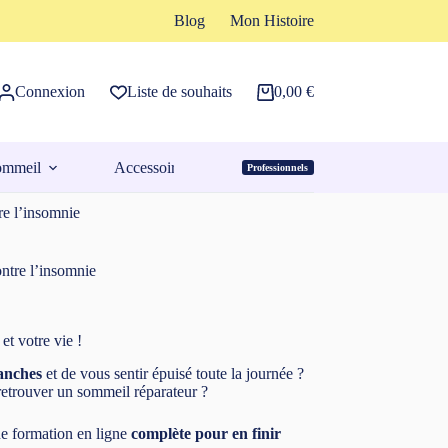
Blog
Mon Histoire
Connexion
Liste de souhaits
0,00
€
Panier
d’achat
ommeil
Accessoires
Professionnels
Espace Pro
re l’insomnie
ontre l’insomnie
et votre vie !
lanches
et de vous sentir épuisé toute la journée ?
etrouver un sommeil réparateur ?
e formation en ligne
complète pour en finir