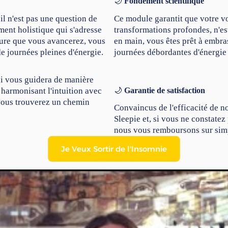
🌙
Fondement scientifique
 n'est pas une question de
Ce module garantit que votre vo
ent holistique qui s'adresse
transformations profondes, n'est
sure que vous avancerez, vous
en main, vous êtes prêt à embra
de journées pleines d'énergie.
journées débordantes d'énergie e
qui vous guidera de manière
🌙
Garantie de satisfaction
 harmonisant l'intuition avec
vous trouverez un chemin
Convaincus de l'efficacité de 
Sleepie et, si vous ne constate
nous vous remboursons sur si
Je Veux Sortir de l'Insomnie