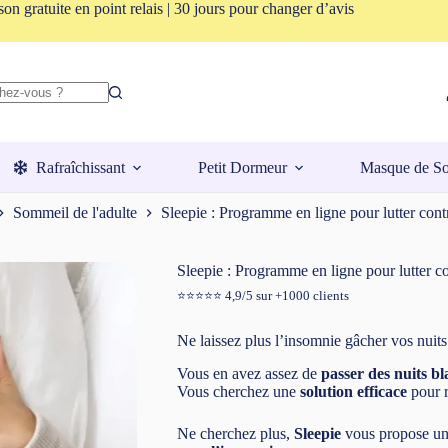
son gratuite en point relais | 30 jours pour changer d’avis
Rafraîchissant
Petit Dormeur
Masque de S
Sommeil de l'adulte
Sleepie : Programme en ligne pour lutter cont
Sleepie : Programme en ligne pour lutter c
⭐️⭐️⭐️⭐️⭐️ 4,9/5 sur +1000 clients
Ne laissez plus l’insomnie gâcher vos nuits 
Vous en avez assez de
passer des nuits b
Vous cherchez une
solution efficace
pour r
Ne cherchez plus,
Sleepie
vous propose un