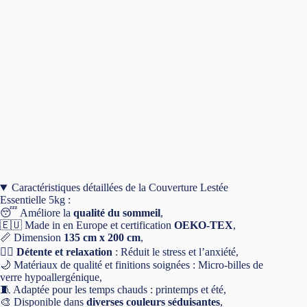
5kg
-
Essentielle
by
dormeur®
Caractéristiques détaillées de la Couverture Lestée
Essentielle 5kg :
😴 Améliore la
qualité du sommeil
,
🇪🇺 Made in en Europe et certification
OEKO-TEX
,
📏 Dimension
135 cm x 200 cm
,
🧘‍♀️
Détente et relaxation
: Réduit le stress et l’anxiété,
🌙 Matériaux de qualité et finitions soignées : Micro-billes de
verre hypoallergénique,
🧵 Adaptée pour les temps chauds : printemps et été,
🎨 Disponible dans
diverses couleurs séduisantes
,