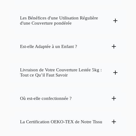
corporel de l'utilisateur
améliorer la qualité du sommeil
Les Bénéfices d'une Utilisation Régulière
d'une Couverture pondérée
sensation de sécurité et de relaxation
améliorer votre qualité de vie
Est-elle Adaptée à un Enfant ?
7 à
Livraison de Votre Couverture Lestée 5kg :
12 % du poids corporel de l'utilisateur
Tout ce Qu’il Faut Savoir
production de sérotonine et de mélatonine
couette
thérapeutique
Où est-elle confectionnée ?
La Certification OEKO-TEX de Notre Tissu
calmer
le système nerveux et à réduire l'anxiété