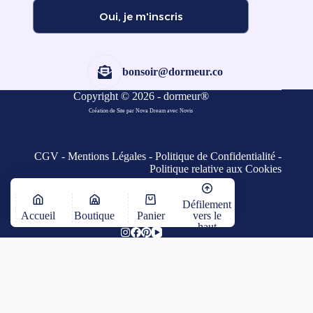
Oui, je m'inscris
bonsoir@dormeur.co
Copyright © 2026 - dormeur®
Création de Site par Nova Dream
avec
Novis
CGV
-
Mentions Légales
-
Politique de Confidentialité
-
Politique relative aux Cookies
Défilement
Accueil
Boutique
Panier
vers le
haut