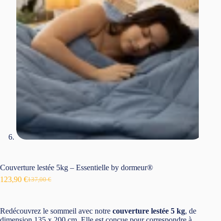
Couverture lestée 5kg – Essentielle by dormeur®
123,90
€
137,00
€
Le
Le
prix
prix
initial
actuel
était :
est :
Redécouvrez le sommeil avec notre
couverture lestée 5 kg
, de
137,00 €.
123,90 €.
dimension 135 x 200 cm. Elle est conçue pour correspondre à