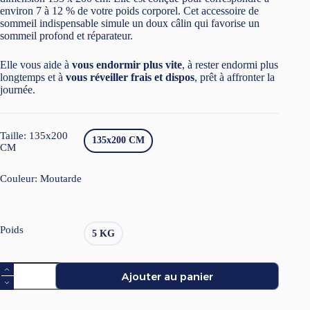
environ 7 à 12 % de votre poids corporel. Cet accessoire de
sommeil indispensable simule un doux câlin qui favorise un
sommeil profond et réparateur.
Elle vous aide à
vous endormir plus vite
, à rester endormi plus
longtemps et à
vous réveiller frais et dispos
, prêt à affronter la
journée.
Taille
: 135x200
135x200 CM
CM
Couleur
: Moutarde
Poids
5 KG
quantité
Ajouter au panier
de
Couverture
lestée