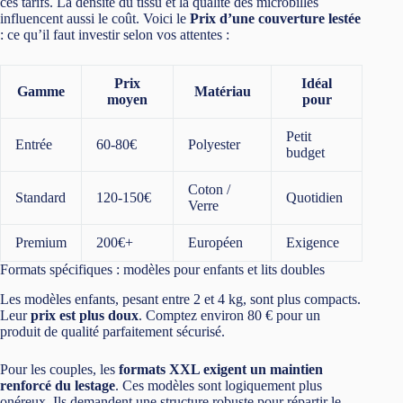
ces tarifs. La densité du tissu et la qualité des microbilles
influencent aussi le coût. Voici le
Prix d’une couverture lestée
: ce qu’il faut investir selon vos attentes :
Prix
Idéal
Gamme
Matériau
moyen
pour
Petit
Entrée
60-80€
Polyester
budget
Coton /
Standard
120-150€
Quotidien
Verre
Premium
200€+
Européen
Exigence
Formats spécifiques : modèles pour enfants et lits doubles
Les modèles enfants, pesant entre 2 et 4 kg, sont plus compacts.
Leur
prix est plus doux
. Comptez environ 80 € pour un
produit de qualité parfaitement sécurisé.
Pour les couples, les
formats XXL exigent un maintien
renforcé du lestage
. Ces modèles sont logiquement plus
onéreux. Ils demandent une structure robuste pour répartir le