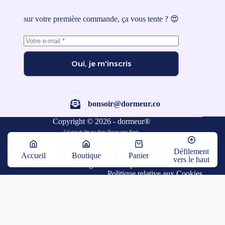
sur votre première commande, ça vous tente ? 😍
Oui, je m'inscris
bonsoir@dormeur.co
Copyright © 2026 - dormeur®
Création de Site par Nova Dream
avec
Novis
Défilement
Accueil
Boutique
Panier
vers le haut
CGV
-
Mentions Légales
-
Politique de Confidentialité
-
Politique relative aux Cookies