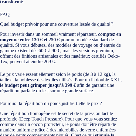
transformé
.
FAQ
Quel budget prévoir pour une couverture lestée de qualité ?
Pour investir dans un sommeil vraiment réparateur,
comptez en
moyenne entre 130 € et 250 €
pour un modèle standard de
qualité. Si vous débutez, des modèles de voyage ou d’entrée de
gamme existent dès 60 € à 90 €, mais les versions premium,
offrant des finitions artisanales et des matériaux certifiés Oeko-
Tex, peuvent atteindre 269 €.
Le prix varie essentiellement selon le poids (de 3 à 12 kg), la
taille et la noblesse des textiles utilisés. Pour un lit double XXL,
le budget peut grimper jusqu’à 399 €
afin de garantir une
répartition parfaite du lest sur une grande surface.
Pourquoi la répartition du poids justifie-t-elle le prix ?
Une répartition homogène est le secret de la pression tactile
profonde (Deep Touch Pressure). Pour que vous vous sentiez
comme dans un cocon protecteur, le poids doit être réparti de
manière uniforme grâce à des microbilles de verre enfermées
dans de petits compartiments piqués. C’est ce qui
stimule la