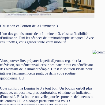
ces lunettes, vous gardez toute votre mobilité.
Vous pouvez lire, préparer le petit-déjeuner, regarder la
télévision, ou même travailler sur ordinateur tout en bénéficiant
des bienfaits de la luminothérapie. C’est la solution idéale pour
intégrer facilement cette pratique dans votre routine
quotidienne. 🏃‍♀️
Côté confort, la Luminette 3 a tout bon. Un bouton on/off plus
pratique, un pose-nez plus confortable, et même un indicateur
d’intensité. Et la bonne nouvelle pour les porteurs de lunettes ou
de lentilles ? Elle s’adapte parfaitement à vous !
Paramètres et Recommandations d’Utilisation
La Luminette 3 offre trois intensités lumineuses pour s’adapter à
tous les besoins :
500 lux pour une séance de 45 minutes
1 000 lux pour 30 minutes
1 500 lux pour 20 minutes
La bonne nouvelle ? Une
séance quotidienne de 20 minutes