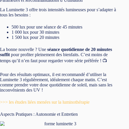
suffit
pour profiter pleinement des bienfaits. C’est moins de
temps qu’il n’en faut pour regarder votre série préférée ! 📺
Pour des résultats optimaux, il est recommandé d’utiliser la
Luminette 3 régulièrement, idéalement chaque matin. C’est
comme prendre votre dose quotidienne de soleil, mais sans les
inconvénients des UV !
>>> les études liées menées sur la luminothérapie
Aspects Pratiques : Autonomie et Entretien
Pas de panique, la Luminette 3 ne vous laissera pas tomber au
milieu d’une séance. Sa batterie rechargeable offre une
autonomie pour environ 10 séances
. Un petit câble micro
USB standard suffit pour la recharger, pratique non ? 🔋
Côté sécurité, vous pouvez dormir sur vos deux oreilles. La
Luminette 3 est certifiée CE et conforme en matière de risques
photobiologiques selon la
norme IEC 62471
, groupe de risque