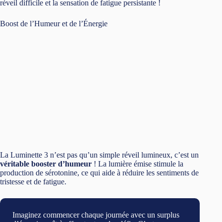
réveil difficile et la sensation de fatigue persistante !
Boost de l’Humeur et de l’Énergie
La Luminette 3 n’est pas qu’un simple réveil lumineux, c’est un
véritable booster d’humeur
! La lumière émise stimule la
production de sérotonine, ce qui aide à réduire les sentiments de
tristesse et de fatigue.
Imaginez commencer chaque journée avec un surplus
d’énergie, prêt à affronter tous les défis. C’est ce que
promet la Luminette 3, en vous aidant à retrouver votre
dynamisme naturel. 🌞
Lutte contre les Troubles Affectifs Saisonniers
Pour ceux qui souffrent de dépression saisonnière, la Luminette
3 est une véritable bouée de sauvetage. Son utilisation
quotidienne atténue grandement les
symptômes de la
dépression saisonnière
, mais aussi de l’anxiété et des
troubles