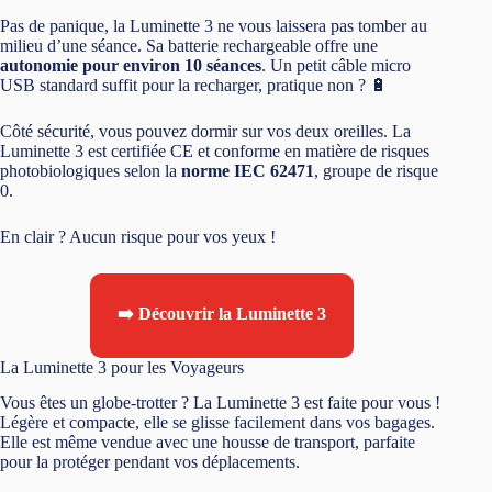
0.
En clair ? Aucun risque pour vos yeux !
➡️ Découvrir la Luminette 3
La Luminette 3 pour les Voyageurs
Vous êtes un globe-trotter ? La Luminette 3 est faite pour vous !
Légère et compacte, elle se glisse facilement dans vos bagages.
Elle est même vendue avec une housse de transport, parfaite
pour la protéger pendant vos déplacements.
Fini le jet-lag et les nuits blanches dans les hôtels ! Avec la
Luminette 3, vous gardez votre rythme, où que vous soyez dans
le monde. C’est comme emporter un peu de chez vous partout
où vous allez. ✈️
La Luminette 3 s’impose comme une solution innovante et
efficace pour améliorer votre santé et votre bien-être au
quotidien
.