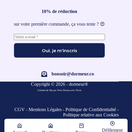
10% de réduction
sur votre première commande, ça vous tente ? 😍
Oui, je m'inscris
bonsoir@dormeur.co
Copyright © 2026 - dormeur®
Création de Site par Nova Dream
avec
Novis
CGV
-
Mentions Légales
-
Politique de Confidentialité
-
Politique relative aux Cookies
Défilement