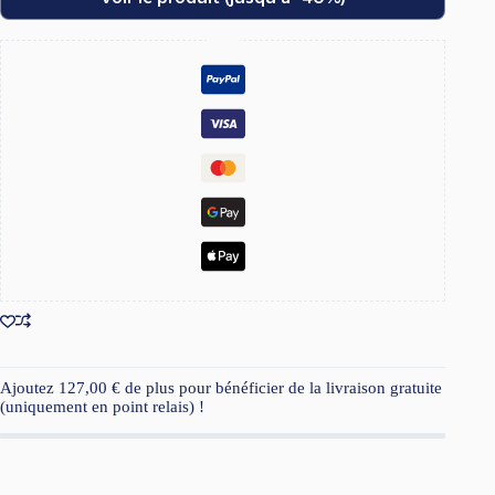
était :
est :
59,00 €.
41,30 €.
Ajoutez
127,00
€
de plus pour bénéficier de la livraison gratuite
(uniquement en point relais) !