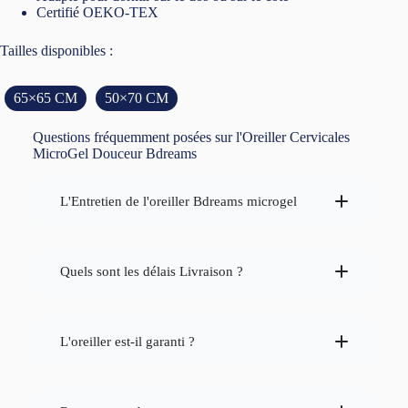
Certifié OEKO-TEX
Tailles disponibles :
65×65 CM
50×70 CM
Questions fréquemment posées sur l'Oreiller Cervicales
MicroGel Douceur Bdreams
L'Entretien de l'oreiller Bdreams microgel
cycle délicat
30°c
Quels sont les délais Livraison ?
48 heures
L'oreiller est-il garanti ?
garantis pendant 2 ans