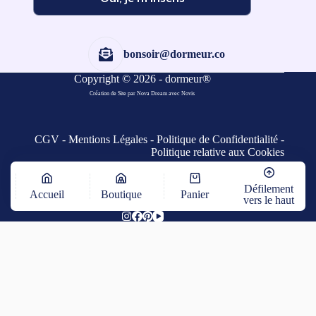
bonsoir@dormeur.co
Copyright © 2026 - dormeur®
Création de Site par Nova Dream
avec
Novis
CGV
-
Mentions Légales
-
Politique de Confidentialité
-
Politique relative aux Cookies
Défilement
Accueil
Boutique
Panier
vers le haut