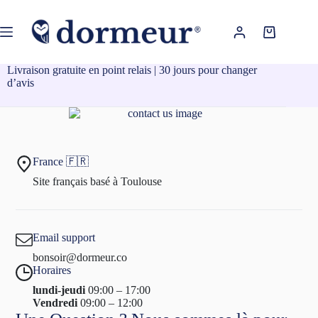
Passer
au
contenu
Panier
d’achat
Livraison gratuite en point relais | 30 jours pour changer
d’avis
France 🇫🇷
Site français basé à Toulouse
Email support
bonsoir@dormeur.co
Horaires
lundi-jeudi
09:00 – 17:00
Vendredi
09:00 – 12:00