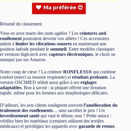
Ma préférée 😍
Résumé du classement
Vous en avez marre des nuits agitées ? Les
ceintures anti
ronflement
pourraient devenir vos alliées ! Ces accessoires
aident à
limiter les vibrations sonores
en maintenant une
position latérale pendant le
sommeil
. Entre modèles classiques
et versions high-tech avec
capteurs électroniques
, le choix ne
manque pas sur Amazon.
Notre coup de cœur ? La ceinture
RONFLESS®
qui combine
confort (merci sa mousse respirante) et
résultats probants
. La
version OSCIMED séduit aussi grâce à ses
réglages
adaptables
. Bon à savoir : la plupart offrent une livraison
rapide, même pour les femmes aux morphologies délicates.
D’ailleurs, les avis clients soulignent souvent
l’amélioration du
traitement des ronflements
… sans sacrifier le prix ! Un
investissement santé
qui vaut le détour, non ? Petite astuce :
vérifiez bien les matériaux (certaines utilisent des textiles
médicaux) et privilégiez les appareils avec
garantie de retour
.