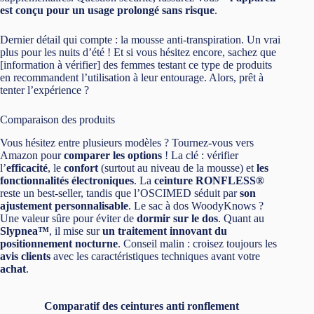
est conçu pour un usage prolongé sans risque
.
Dernier détail qui compte : la mousse anti-transpiration. Un vrai
plus pour les nuits d’été ! Et si vous hésitez encore, sachez que
[information à vérifier] des femmes testant ce type de produits
en recommandent l’utilisation à leur entourage. Alors, prêt à
tenter l’expérience ?
Comparaison des produits
Vous hésitez entre plusieurs modèles ? Tournez-vous vers
Amazon pour
comparer les options
! La clé : vérifier
l’
efficacité
, le
confort
(surtout au niveau de la mousse) et
les
fonctionnalités électroniques
. La
ceinture RONFLESS®
reste un best-seller, tandis que l’OSCIMED séduit par
son
ajustement personnalisable
. Le sac à dos WoodyKnows ?
Une valeur sûre pour éviter de
dormir sur le dos
. Quant au
Slypnea™
, il mise sur
un traitement innovant du
positionnement nocturne
. Conseil malin : croisez toujours les
avis clients
avec les caractéristiques techniques avant votre
achat
.
Comparatif des
ceintures anti ronflement