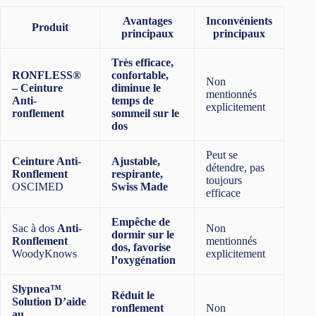
Avantages
Inconvénients
Produit
principaux
principaux
Très efficace,
RONFLESS®
confortable,
Non
– Ceinture
diminue le
mentionnés
Anti-
temps de
explicitement
ronflement
sommeil sur le
dos
Peut se
Ceinture Anti-
Ajustable,
détendre, pas
Ronflement
respirante,
toujours
OSCIMED
Swiss Made
efficace
Empêche de
Sac à dos
Anti-
Non
dormir sur le
Ronflement
mentionnés
dos, favorise
WoodyKnows
explicitement
l’oxygénation
Slypnea™
Réduit le
Solution D’aide
ronflement
Non
au