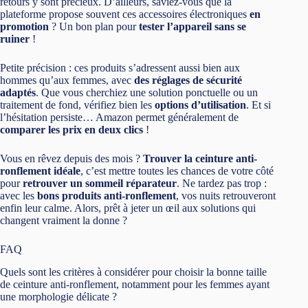
retours y sont précieux. D’ailleurs, saviez-vous que la
plateforme propose souvent ces accessoires électroniques
en
promotion
? Un bon plan pour
tester l’appareil sans se
ruiner
!
Petite précision : ces produits s’adressent aussi bien aux
hommes qu’aux femmes, avec
des réglages de sécurité
adaptés
. Que vous cherchiez une solution ponctuelle ou un
traitement de fond, vérifiez bien les
options d’utilisation
. Et si
l’hésitation persiste… Amazon permet généralement de
comparer les prix en deux clics
!
Vous en rêvez depuis des mois ?
Trouver la ceinture anti-
ronflement idéale
, c’est mettre toutes les chances de votre côté
pour
retrouver un sommeil réparateur
. Ne tardez pas trop :
avec les
bons produits anti-ronflement
, vos nuits retrouveront
enfin leur calme. Alors, prêt à jeter un œil aux solutions qui
changent vraiment la donne ?
FAQ
Quels sont les critères à considérer pour choisir la bonne taille
de ceinture anti-ronflement, notamment pour les femmes ayant
une morphologie délicate ?